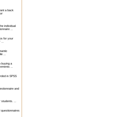
want a back
our
the individual
onnaire ...
s for your
...
mantic
le ...
 buying a
sements ...
orded in SPSS
estionnaire and
 students. ...
 questionnaires