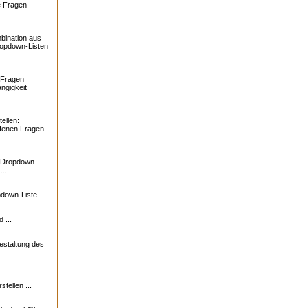
e Fragen
bination aus
ropdown-Listen
 Fragen
ngigkeit
..
ellen:
ffenen Fragen
: Dropdown-
..
down-Liste ...
 ...
estaltung des
tellen ...