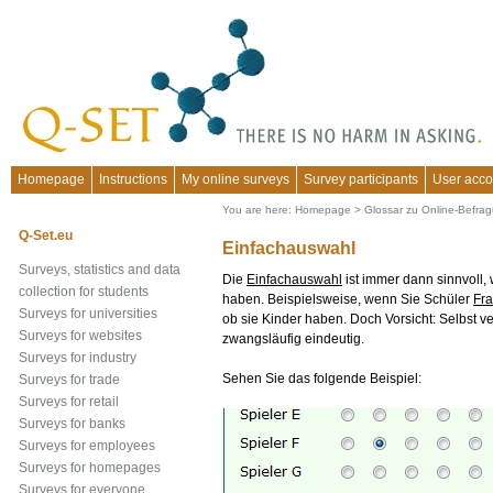
Homepage
Instructions
My online surveys
Survey participants
User acco
You are here:
Homepage
>
Glossar zu Online-Befra
Q-Set.eu
Einfachauswahl
Surveys, statistics and data
Die
Einfachauswahl
ist immer dann sinnvoll,
collection for students
haben. Beispielsweise, wenn Sie Schüler
Fr
Surveys for universities
ob sie Kinder haben. Doch Vorsicht: Selbst v
Surveys for websites
zwangsläufig eindeutig.
Surveys for industry
Sehen Sie das folgende Beispiel:
Surveys for trade
Surveys for retail
Surveys for banks
Surveys for employees
Surveys for homepages
Surveys for everyone