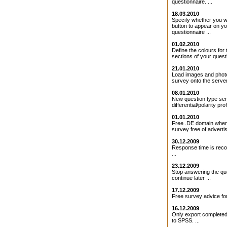
questionnaire. ...
18.03.2010
Specify whether you 
button to appear on y
questionnaire ...
01.02.2010
Define the colours for 
sections of your questi
21.01.2010
Load images and photo
survey onto the server 
08.01.2010
New question type se
differential/polarity profi
01.01.2010
Free .DE domain when
survey free of adverti
30.12.2009
Response time is rec
...
23.12.2009
Stop answering the qu
continue later ...
17.12.2009
Free survey advice for
16.12.2009
Only export completed
to SPSS. ...