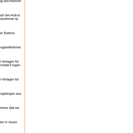
ig durchführen
arf den Aufruf
bestimmte Ip-
er Buttons
rageteilnehmer
.
-Vorlagen für
rential Fragen
-Vorlagen für
Fragebogen aus
ehmer lädt ein
ten in neuen