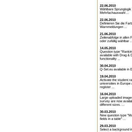
22.06.2010
Wählbare Sprunglogik 
Mehrfachauswahl ...
22.06.2010
Definieren Sie die Farb
Warnmeldungen ...
21.06.2010
Zeilenabfolge in allen 
oder zufällig wählbar ..
14.05.2010
Question type "Ranki
available with Drag & 
functionality ...
30.04.2010
Q-Set.eu available in E
19.04.2010
Activate the student ra
universities in Europe
register ...
16.04.2010
Large uploaded images
survey are now availab
different sizes. ...
30.03.2010
New question type "Mul
fields in a table" ...
29.03.2010
Select a background i