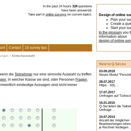
In the past 24 hours
328
questions
have been answered.
Take part in
online surveys
on current topics.
Design of online s
Plan your su
Create a que
Start your su
In the glossary
you f
information about
design of online sur
unt
Contact
10 survey tips
gungen
>
Einfachauswahl
New to Q-Set.eu
03.09.2018
 wenn die
Teilnehmer
nur eine sinnvolle Auswahl zu treffen
Neues Modul "Persönlic
agen
, in welcher Klasse sie sind, oder Personen
Fragen
,
28.07.2017
ermeintlich eindeutige Aussagen sind nicht immer
Https - SSL ...
17.07.2017
Umfragen auf Türkisch
15.01.2015
Q-Set liefert die Teiln
Umfrage ...
10.07.2014
Anzahl der möglichen
Beantwortungen eine
je Rechner festlegen. .