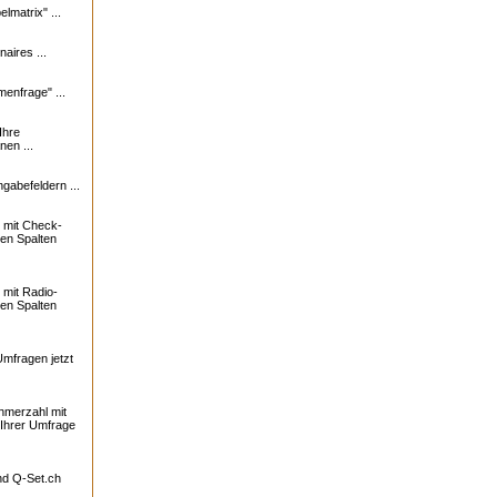
lmatrix" ...
naires ...
enfrage" ...
Ihre
nen ...
ngabefeldern ...
 mit Check-
ren Spalten
mit Radio-
ren Spalten
Umfragen jetzt
ehmerzahl mit
 Ihrer Umfrage
und
Q-Set.ch