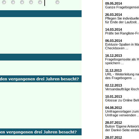
09.05.2014
Ganze Fragebogenseite
26.03.2014
Pflegen Sie individuell
für Ende der Laufzeit. .
14.03.2014
Präfix bei Rangliste-Fr
06.03.2014
Exklusiv-Spalten in Ma
Checkboxen ...
16.12.2013
Fragebogenseite als Ht
speichern ...
11.12.2013
URL - Weiterleitung 
des Fragebogens ...
02.12.2013
Versandaufträge lösche
10.01.2013
Glossar zu Online Bef
04.08.2012
Umfragevorlagen zum E
Umfrage verwenden ..
28.07.2012
Button 'Eigene Antwort
der Danke-Seite einble
28.07.2012