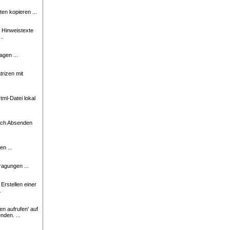
n kopieren ...
e Hinweistexte
..
agen ...
trizen mit
ml-Datei lokal
nach Absenden
n ...
ragungen ...
rstellen einer
.
en aufrufen' auf
nden. ...