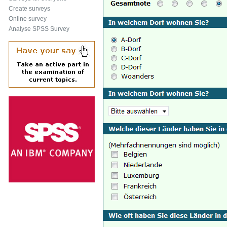
Create surveys
Online survey
Analyse SPSS Survey