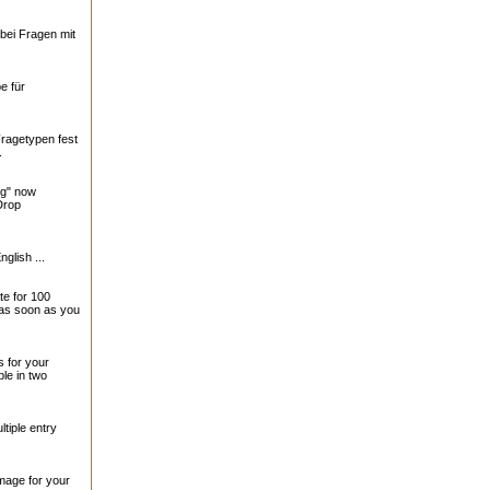
bei Fragen mit
e für
Fragetypen fest
.
ng" now
Drop
nglish ...
te for 100
 as soon as you
 for your
le in two
tiple entry
mage for your