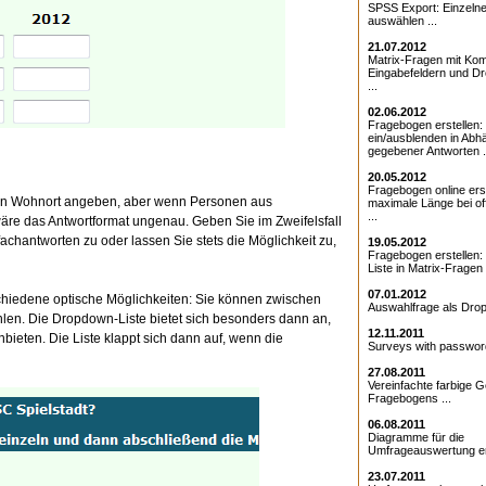
SPSS Export: Einzeln
auswählen ...
21.07.2012
Matrix-Fragen mit Kom
Eingabefeldern und D
...
02.06.2012
Fragebogen erstellen:
ein/ausblenden in Abhä
gegebener Antworten .
20.05.2012
Fragebogen online erst
en Wohnort angeben, aber wenn Personen aus
maximale Länge bei o
...
re das Antwortformat ungenau. Geben Sie im Zweifelsfall
fachantworten zu oder lassen Sie stets die Möglichkeit zu,
19.05.2012
Fragebogen erstellen
Liste in Matrix-Fragen .
07.01.2012
hiedene optische Möglichkeiten: Sie können zwischen
Auswahlfrage als Drop
len. Die Dropdown-Liste bietet sich besonders dann an,
12.11.2011
bieten. Die Liste klappt sich dann auf, wenn die
Surveys with password
27.08.2011
Vereinfachte farbige G
Fragebogens ...
06.08.2011
Diagramme für die
Umfrageauswertung ers
23.07.2011