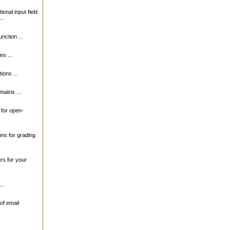
ional input field
..
unction ...
s ...
ions ...
matrix ...
s for open-
mns for grading
urs for your
..
of email