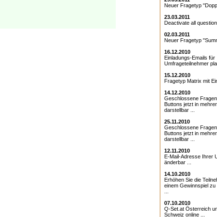
Neuer Fragetyp "Doppe
23.03.2011
Deactivate all question
02.03.2011
Neuer Fragetyp "Summ
16.12.2010
Einladungs-Emails für 
Umfrageteilnehmer pla
15.12.2010
Fragetyp Matrix mit Ei
14.12.2010
Geschlossene Fragen
Buttons jetzt in mehre
darstellbar ...
25.11.2010
Geschlossene Fragen 
Buttons jetzt in mehre
darstellbar ...
12.11.2010
E-Mail-Adresse Ihrer 
änderbar ...
14.10.2010
Erhöhen Sie die Teiln
einem Gewinnspiel zu
...
07.10.2010
Q-Set.at Österreich 
Schweiz online ...