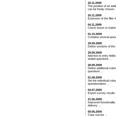
20.11.2009
The position of an addit
can be freely chosen. .
20.11.2009
Extension of the filter f
04.11.2009
Check boxes in matrice
01.10.2009
Combine several quest
29.09.2009
Define sections of the 
29.09.2009
Add text to entry field
ended questions ...
28.09.2009
Define additional colu
questions ...
01.08.2009
Set the individual colo
questionnaires ...
04.07.2009
Export survey results .
21.06.2009
Improved functionality 
delivery ...
09.06.2009
Copy survey ...