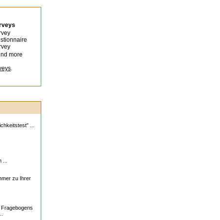
urveys
rvey
stionnaire
rvey
ind more
veys
.
hkeitstest" ...
 ...
ehmer zu Ihrer
s Fragebogens
..