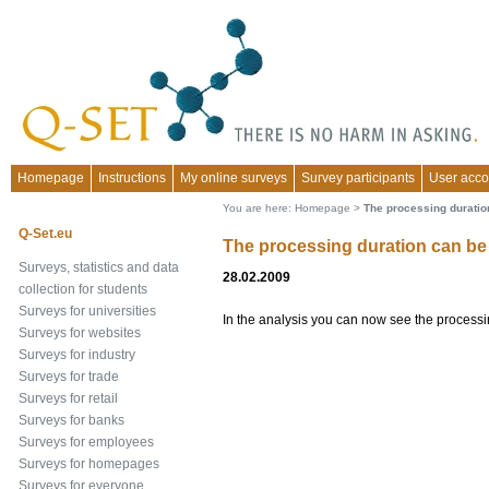
Homepage
Instructions
My online surveys
Survey participants
User acco
You are here:
Homepage
>
The processing duratio
Q-Set.eu
The processing duration can be
Surveys, statistics and data
28.02.2009
collection for students
Surveys for universities
In the analysis you can now see the processi
Surveys for websites
Surveys for industry
Surveys for trade
Surveys for retail
Surveys for banks
Surveys for employees
Surveys for homepages
Surveys for everyone