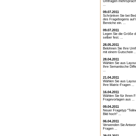
Umfragen mehrsprach
...
09.07.2011
Schränken Sie bei Bed
des Fragebogens auf 
Bereiche ein. ...
09.07.2011
Legen Sie die Größe d
selber fest. ...
28.05.2011
Belohnen Sie Ihre Umf
mit einem Gutschein ..
28.04.2011
Wählen Sie aus Layout
Ihre Semantische Diffe
...
21.04.2011
Wählen Sie aus Layout
Ihre Matrix-Fragen ...
16.04.2011
Wählen Sie für Ihren 
Fragevorlagen aus ...
09.04.2011
Neuer Fragetyp "Teiln
Bild hoch" ...
06.04.2011
Verwenden Sie Antwor
Fragen ...
29.03.2011