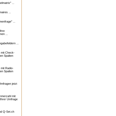
lmatrix" ...
naires ...
enfrage" ...
Ihre
nen ...
ngabefeldern ...
 mit Check-
ren Spalten
mit Radio-
ren Spalten
Umfragen jetzt
ehmerzahl mit
 Ihrer Umfrage
und
Q-Set.ch