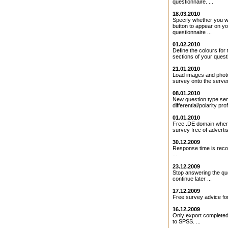
questionnaire. ...
18.03.2010
Specify whether you 
button to appear on y
questionnaire ...
01.02.2010
Define the colours for 
sections of your questi
21.01.2010
Load images and photo
survey onto the server 
08.01.2010
New question type se
differential/polarity profi
01.01.2010
Free .DE domain when
survey free of adverti
30.12.2009
Response time is rec
...
23.12.2009
Stop answering the qu
continue later ...
17.12.2009
Free survey advice for
16.12.2009
Only export completed
to SPSS. ...