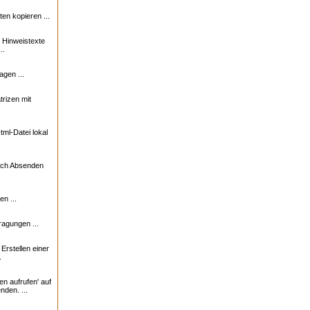
n kopieren ...
e Hinweistexte
..
agen ...
trizen mit
ml-Datei lokal
nach Absenden
n ...
ragungen ...
rstellen einer
.
en aufrufen' auf
nden. ...