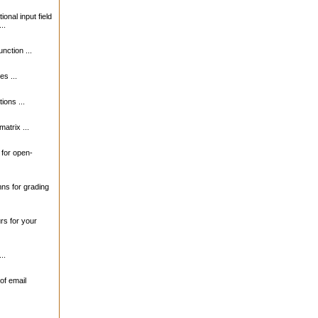
ional input field
..
unction ...
s ...
ions ...
matrix ...
s for open-
mns for grading
urs for your
..
of email