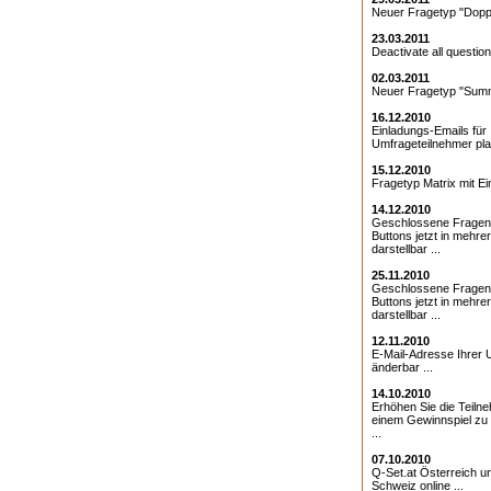
Neuer Fragetyp "Doppe
23.03.2011
Deactivate all question
02.03.2011
Neuer Fragetyp "Summ
16.12.2010
Einladungs-Emails für 
Umfrageteilnehmer pla
15.12.2010
Fragetyp Matrix mit Ei
14.12.2010
Geschlossene Fragen
Buttons jetzt in mehre
darstellbar ...
25.11.2010
Geschlossene Fragen 
Buttons jetzt in mehre
darstellbar ...
12.11.2010
E-Mail-Adresse Ihrer 
änderbar ...
14.10.2010
Erhöhen Sie die Teiln
einem Gewinnspiel zu
...
07.10.2010
Q-Set.at Österreich 
Schweiz online ...