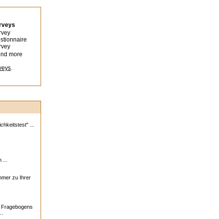
urveys
rvey
stionnaire
rvey
ind more
veys
.
hkeitstest" ...
 ...
ehmer zu Ihrer
s Fragebogens
..