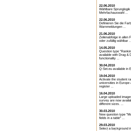
22.06.2010
Wählbare Sprunglogik 
Mehrfachauswahl ...
22.06.2010
Definieren Sie die Farb
Warnmeldungen ...
21.06.2010
Zeilenabfolge in allen 
oder zufällig wählbar ..
14.05.2010
Question type "Ranki
available with Drag & 
functionality ...
30.04.2010
Q-Set.eu available in E
19.04.2010
Activate the student ra
universities in Europe
register ...
16.04.2010
Large uploaded images
survey are now availab
different sizes. ...
30.03.2010
New question type "Mul
fields in a table" ...
29.03.2010
Select a background i