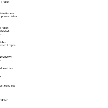
e Fragen
bination aus
ropdown-Listen
 Fragen
ngigkeit
..
ellen:
ffenen Fragen
: Dropdown-
..
down-Liste ...
 ...
estaltung des
tellen ...