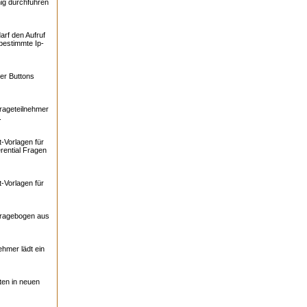
ig durchführen
arf den Aufruf
bestimmte Ip-
er Buttons
rageteilnehmer
.
-Vorlagen für
rential Fragen
-Vorlagen für
Fragebogen aus
ehmer lädt ein
ten in neuen