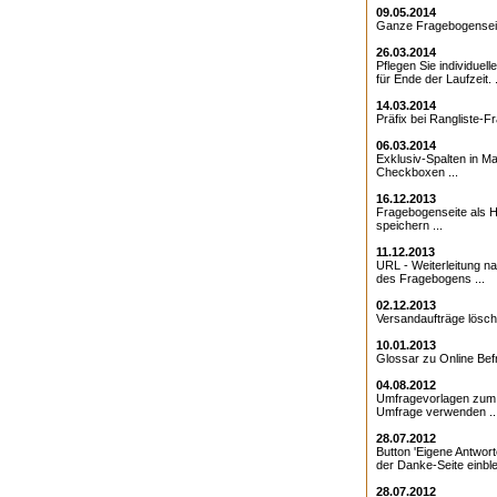
09.05.2014
Ganze Fragebogenseite
26.03.2014
Pflegen Sie individuell
für Ende der Laufzeit. .
14.03.2014
Präfix bei Rangliste-Fr
06.03.2014
Exklusiv-Spalten in Ma
Checkboxen ...
16.12.2013
Fragebogenseite als Ht
speichern ...
11.12.2013
URL - Weiterleitung 
des Fragebogens ...
02.12.2013
Versandaufträge lösche
10.01.2013
Glossar zu Online Bef
04.08.2012
Umfragevorlagen zum E
Umfrage verwenden ..
28.07.2012
Button 'Eigene Antwort
der Danke-Seite einble
28.07.2012