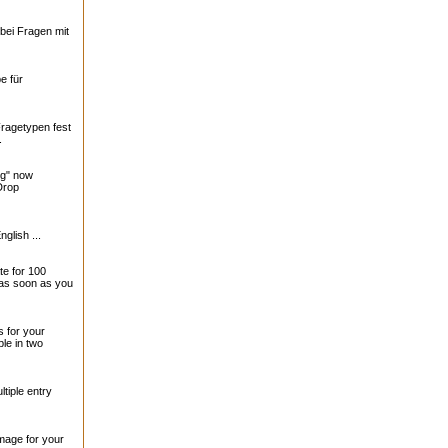
bei Fragen mit
e für
Fragetypen fest
.
ng" now
Drop
nglish ...
te for 100
 as soon as you
 for your
le in two
tiple entry
mage for your