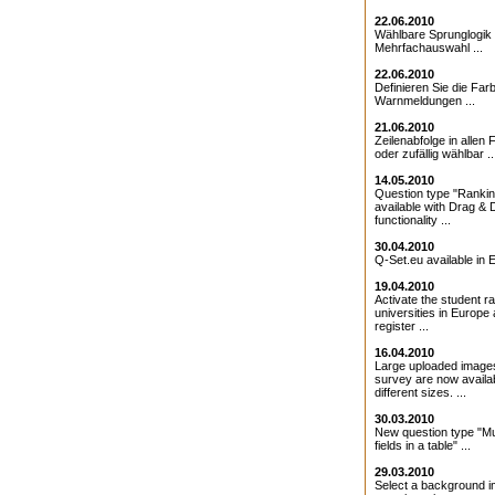
22.06.2010
Wählbare Sprunglogik 
Mehrfachauswahl ...
22.06.2010
Definieren Sie die Farb
Warnmeldungen ...
21.06.2010
Zeilenabfolge in allen 
oder zufällig wählbar ..
14.05.2010
Question type "Ranki
available with Drag & 
functionality ...
30.04.2010
Q-Set.eu available in E
19.04.2010
Activate the student ra
universities in Europe
register ...
16.04.2010
Large uploaded images
survey are now availab
different sizes. ...
30.03.2010
New question type "Mul
fields in a table" ...
29.03.2010
Select a background i