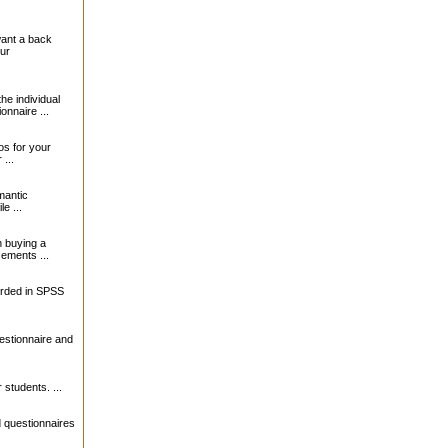
want a back
our
the individual
onnaire ...
s for your
...
mantic
le ...
 buying a
sements ...
orded in SPSS
estionnaire and
 students. ...
 questionnaires