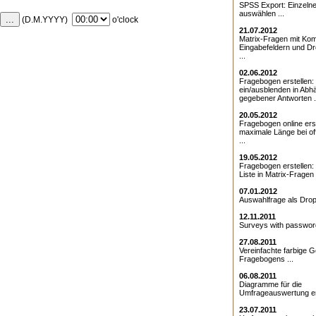
SPSS Export: Einzeln
auswählen ...
...
(D.M.YYYY)
o'clock
21.07.2012
Matrix-Fragen mit Kom
Eingabefeldern und D
...
02.06.2012
Fragebogen erstellen:
ein/ausblenden in Abhä
gegebener Antworten .
20.05.2012
Fragebogen online erst
maximale Länge bei o
...
19.05.2012
Fragebogen erstellen
Liste in Matrix-Fragen .
07.01.2012
Auswahlfrage als Drop
12.11.2011
Surveys with password
27.08.2011
Vereinfachte farbige G
Fragebogens ...
06.08.2011
Diagramme für die
Umfrageauswertung ers
23.07.2011