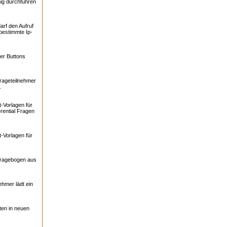
ig durchführen
arf den Aufruf
bestimmte Ip-
er Buttons
rageteilnehmer
.
-Vorlagen für
rential Fragen
-Vorlagen für
Fragebogen aus
ehmer lädt ein
ten in neuen