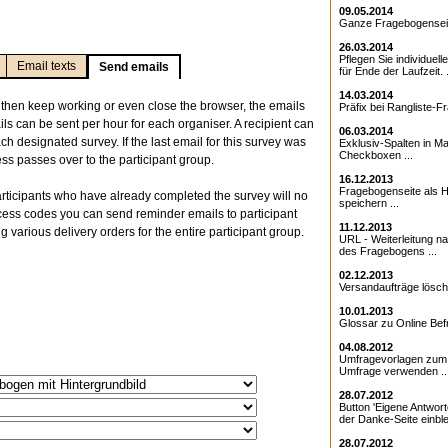
09.05.2014
Ganze Fragebogenseite
26.03.2014
Pflegen Sie individuell
Email texts
Send emails
für Ende der Laufzeit. .
14.03.2014
 then keep working or even close the browser, the emails
Präfix bei Rangliste-Fr
ls can be sent per hour for each organiser. A recipient can
06.03.2014
ch designated survey. If the last email for this survey was
Exklusiv-Spalten in Ma
Checkboxen ...
ss passes over to the participant group.
16.12.2013
Fragebogenseite als Ht
articipants who have already completed the survey will no
speichern ...
ccess codes you can send reminder emails to participant
11.12.2013
g various delivery orders for the entire participant group.
URL - Weiterleitung 
des Fragebogens ...
02.12.2013
Versandaufträge lösche
10.01.2013
Glossar zu Online Bef
04.08.2012
Umfragevorlagen zum E
Umfrage verwenden ..
28.07.2012
Button 'Eigene Antwort
der Danke-Seite einble
28.07.2012