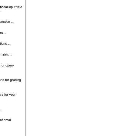
ional input field
..
unction ...
s ...
ions ...
matrix ...
s for open-
mns for grading
urs for your
..
of email