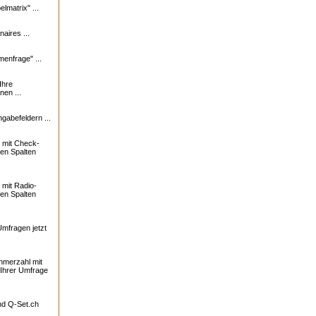
lmatrix" ...
naires ...
enfrage" ...
Ihre
nen ...
ngabefeldern ...
 mit Check-
ren Spalten
mit Radio-
ren Spalten
Umfragen jetzt
ehmerzahl mit
 Ihrer Umfrage
und
Q-Set.ch