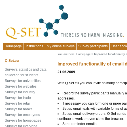
Homepage
Instructions
My online surveys
Survey participants
User acco
You are here:
Homepage
>
Improved functionality 
Q-Set.eu
Improved functionality of email 
Surveys, statistics and data
21.06.2009
collection for students
Surveys for universities
With Q-Set.eu you can invite as many partici
Surveys for websites
Surveys for industry
Record the survey participants manually a
Surveys for trade
addresses.
If necessary you can form one or more par
Surveys for retail
Set up email texts with variable forms of 
Surveys for banks
Set up email delivery orders, Q-Set sends 
Surveys for employees
continue to work or even close the browser.
Surveys for homepages
Send reminder emails.
Surveys for everyone