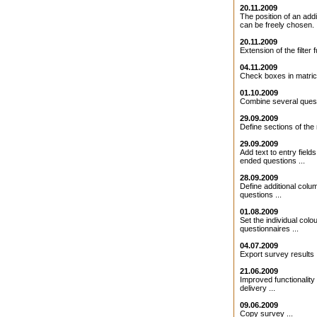
20.11.2009
The position of an addit
can be freely chosen. .
20.11.2009
Extension of the filter f
04.11.2009
Check boxes in matrice
01.10.2009
Combine several quest
29.09.2009
Define sections of the 
29.09.2009
Add text to entry field
ended questions ...
28.09.2009
Define additional colu
questions ...
01.08.2009
Set the individual colo
questionnaires ...
04.07.2009
Export survey results .
21.06.2009
Improved functionality 
delivery ...
09.06.2009
Copy survey ...