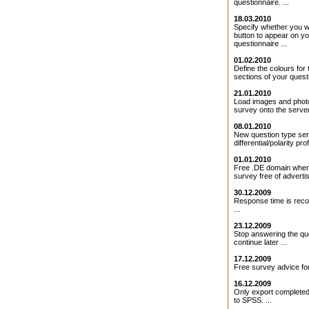
questionnaire. ...
18.03.2010
Specify whether you 
button to appear on y
questionnaire ...
01.02.2010
Define the colours for 
sections of your questi
21.01.2010
Load images and photo
survey onto the server 
08.01.2010
New question type se
differential/polarity profi
01.01.2010
Free .DE domain when
survey free of adverti
30.12.2009
Response time is rec
...
23.12.2009
Stop answering the qu
continue later ...
17.12.2009
Free survey advice for
16.12.2009
Only export completed
to SPSS. ...