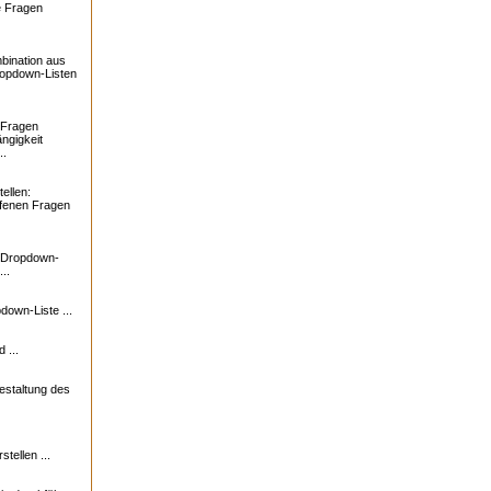
e Fragen
bination aus
ropdown-Listen
 Fragen
ngigkeit
..
ellen:
ffenen Fragen
: Dropdown-
..
down-Liste ...
 ...
estaltung des
tellen ...