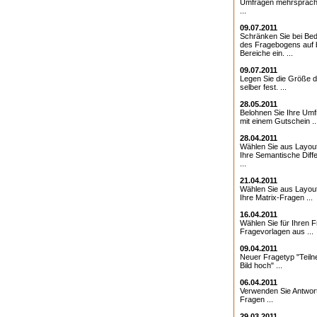
Umfragen mehrsprach
...
09.07.2011
Schränken Sie bei Bed
des Fragebogens auf 
Bereiche ein. ...
09.07.2011
Legen Sie die Größe d
selber fest. ...
28.05.2011
Belohnen Sie Ihre Umf
mit einem Gutschein ..
28.04.2011
Wählen Sie aus Layout
Ihre Semantische Diffe
...
21.04.2011
Wählen Sie aus Layout
Ihre Matrix-Fragen ...
16.04.2011
Wählen Sie für Ihren 
Fragevorlagen aus ...
09.04.2011
Neuer Fragetyp "Teiln
Bild hoch" ...
06.04.2011
Verwenden Sie Antwor
Fragen ...
29.03.2011