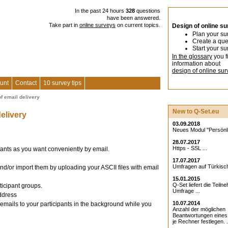
In the past 24 hours
328
questions
have been answered.
Take part in
online surveys
on current topics.
Design of online s
Plan your su
Create a que
Start your su
In the glossary
you f
information about
design of online sur
unt
Contact
10 survey tips
of email delivery
New to Q-Set.eu
delivery
03.09.2018
Neues Modul "Persönlic
28.07.2017
Https - SSL ...
pants as you want conveniently by email.
17.07.2017
Umfragen auf Türkisch
nd/or import them by uploading your ASCII files with email
15.01.2015
Q-Set liefert die Teiln
ticipant groups.
Umfrage ...
address
10.07.2014
emails to your participants in the background while you
Anzahl der möglichen
Beantwortungen eine
je Rechner festlegen. .