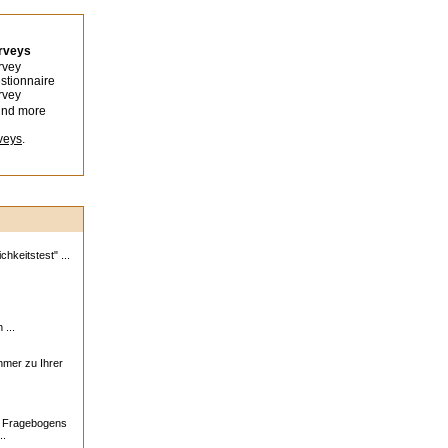
urveys
rvey
stionnaire
rvey
ind more
veys
.
hkeitstest" ...
 ...
ehmer zu Ihrer
s Fragebogens
..