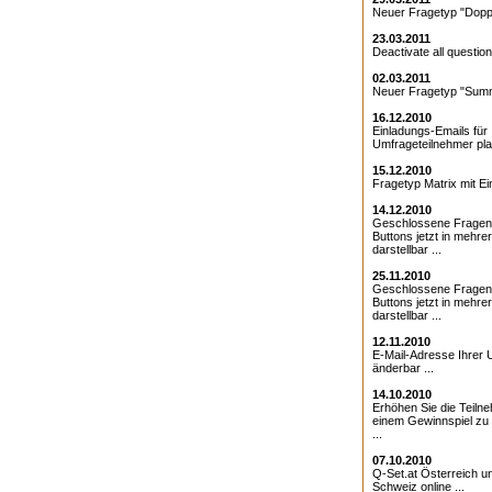
Neuer Fragetyp "Doppe
23.03.2011
Deactivate all question
02.03.2011
Neuer Fragetyp "Summ
16.12.2010
Einladungs-Emails für 
Umfrageteilnehmer pla
15.12.2010
Fragetyp Matrix mit Ei
14.12.2010
Geschlossene Fragen
Buttons jetzt in mehre
darstellbar ...
25.11.2010
Geschlossene Fragen 
Buttons jetzt in mehre
darstellbar ...
12.11.2010
E-Mail-Adresse Ihrer 
änderbar ...
14.10.2010
Erhöhen Sie die Teiln
einem Gewinnspiel zu
...
07.10.2010
Q-Set.at Österreich 
Schweiz online ...