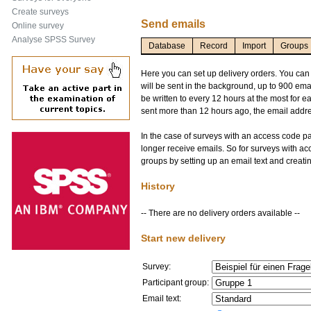
Create surveys
Send emails
Online survey
Analyse SPSS Survey
Database
Record
Import
Groups
Here you can set up delivery orders. You can
will be sent in the background, up to 900 emai
be written to every 12 hours at the most for ea
sent more than 12 hours ago, the email addre
In the case of surveys with an access code p
longer receive emails. So for surveys with a
groups by setting up an email text and creatin
History
-- There are no delivery orders available --
Start new delivery
Survey:
Participant group:
Email text: