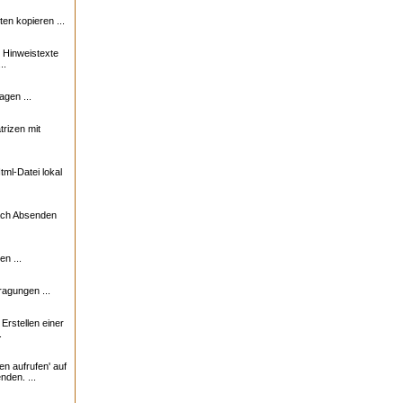
n kopieren ...
e Hinweistexte
..
agen ...
trizen mit
ml-Datei lokal
nach Absenden
n ...
ragungen ...
rstellen einer
.
en aufrufen' auf
nden. ...