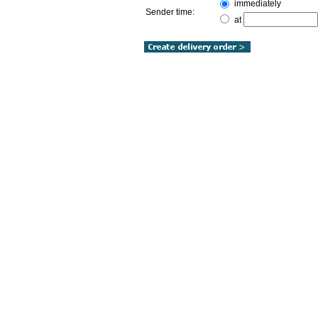
immediately
Sender time:
at