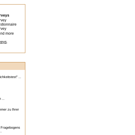
urveys
rvey
stionnaire
rvey
ind more
veys
.
hkeitstest" ...
 ...
ehmer zu Ihrer
s Fragebogens
..