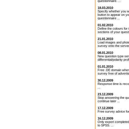
questionnaire. ...
18.03.2010
Specify whether you 
button to appear on y
questionnaire ...
01.02.2010
Define the colours for 
sections of your questi
21.01.2010
Load images and photo
survey onto the server 
08.01.2010
New question type se
differential/polarity profi
01.01.2010
Free .DE domain when
survey free of adverti
30.12.2009
Response time is rec
...
23.12.2009
Stop answering the qu
continue later ...
17.12.2009
Free survey advice for
16.12.2009
Only export completed
to SPSS. ...