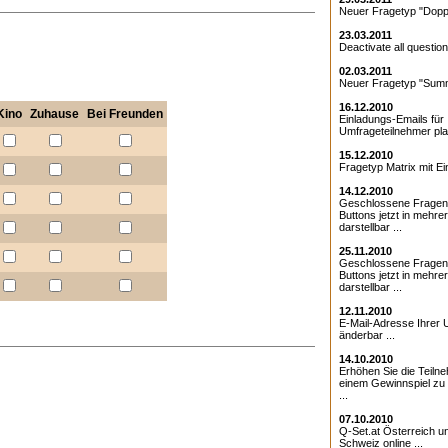
Neuer Fragetyp "Doppe
23.03.2011
Deactivate all question
02.03.2011
Neuer Fragetyp "Summ
16.12.2010
Kino
Zuhause
Bei Freunden
Einladungs-Emails für 
Umfrageteilnehmer pla
15.12.2010
Fragetyp Matrix mit Ei
14.12.2010
Geschlossene Fragen
Buttons jetzt in mehre
darstellbar ...
25.11.2010
Geschlossene Fragen 
Buttons jetzt in mehre
darstellbar ...
12.11.2010
E-Mail-Adresse Ihrer 
änderbar ...
14.10.2010
Erhöhen Sie die Teiln
einem Gewinnspiel zu
...
07.10.2010
Q-Set.at Österreich 
Schweiz online ...