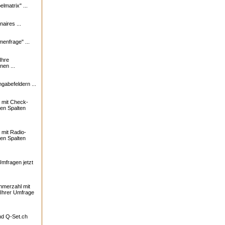
lmatrix" ...
naires ...
enfrage" ...
Ihre
nen ...
ngabefeldern ...
 mit Check-
ren Spalten
mit Radio-
ren Spalten
Umfragen jetzt
ehmerzahl mit
 Ihrer Umfrage
und
Q-Set.ch