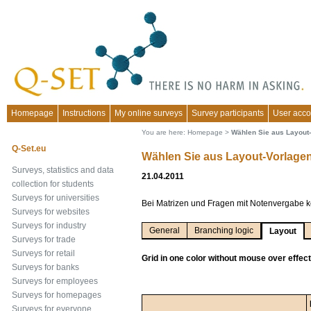
Homepage
Instructions
My online surveys
Survey participants
User acco
You are here:
Homepage
>
Wählen Sie aus Layout-
Q-Set.eu
Wählen Sie aus Layout-Vorlagen 
Surveys, statistics and data
21.04.2011
collection for students
Surveys for universities
Bei Matrizen und Fragen mit Notenvergabe k
Surveys for websites
Surveys for industry
General
Branching logic
Layout
Surveys for trade
Surveys for retail
Grid in one color without mouse over effect
Surveys for banks
Surveys for employees
Surveys for homepages
Surveys for everyone