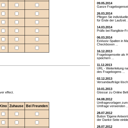
09.05.2014
Ganze Fragebogenseite
26.03.2014
Pflegen Sie individuell
für Ende der Laufzeit. .
14.03.2014
Präfix bei Rangliste-Fr
06.03.2014
Exklusiv-Spalten in Ma
Checkboxen ...
16.12.2013
Fragebogenseite als Ht
speichern ...
11.12.2013
URL - Weiterleitung 
des Fragebogens ...
02.12.2013
Versandaufträge lösche
10.01.2013
er effect.
Glossar zu Online Bef
04.08.2012
Umfragevorlagen zum E
Kino
Zuhause
Bei Freunden
Umfrage verwenden ..
28.07.2012
Button 'Eigene Antwort
der Danke-Seite einble
28.07.2012