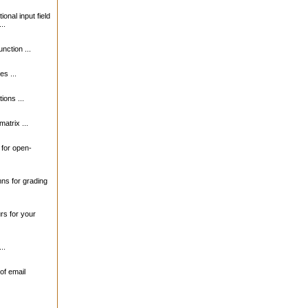
ional input field
..
unction ...
s ...
ions ...
matrix ...
s for open-
mns for grading
urs for your
..
of email