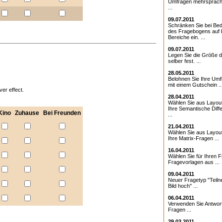
Umfragen mehrsprach
...
09.07.2011
Schränken Sie bei Bed
des Fragebogens auf 
Bereiche ein. ...
09.07.2011
Legen Sie die Größe d
selber fest. ...
28.05.2011
Belohnen Sie Ihre Umf
mit einem Gutschein ..
er effect.
28.04.2011
Wählen Sie aus Layout
Ihre Semantische Diffe
Kino
Zuhause
Bei Freunden
...
21.04.2011
Wählen Sie aus Layout
Ihre Matrix-Fragen ...
16.04.2011
Wählen Sie für Ihren 
Fragevorlagen aus ...
09.04.2011
Neuer Fragetyp "Teiln
Bild hoch" ...
06.04.2011
Verwenden Sie Antwor
Fragen ...
29.03.2011