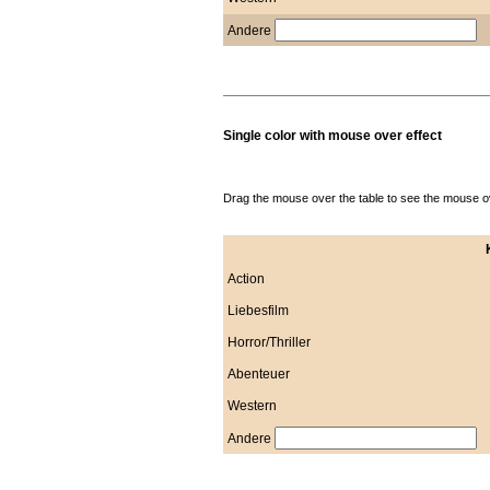
Andere
Single color with mouse over effect
Drag the mouse over the table to see the mouse ov
Action
Liebesfilm
Horror/Thriller
Abenteuer
Western
Andere