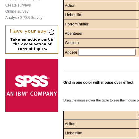
Create surveys
Action
Online survey
Liebesfilm
Analyse SPSS Survey
Horror/Thriller
Abenteuer
Western
Andere
Grid in one color with mouse over effect
Drag the mouse over the table to see the mouse ov
Action
Liebesfilm