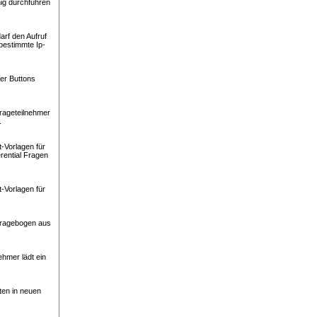
ig durchführen
arf den Aufruf
bestimmte Ip-
er Buttons
rageteilnehmer
.
-Vorlagen für
rential Fragen
-Vorlagen für
Fragebogen aus
ehmer lädt ein
ten in neuen