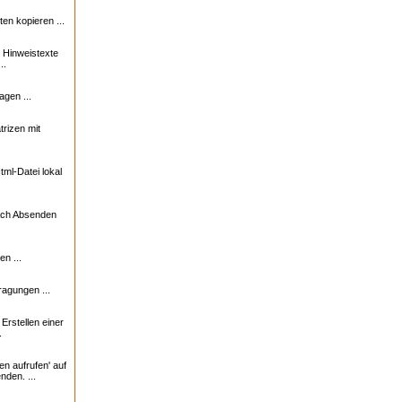
n kopieren ...
e Hinweistexte
..
agen ...
trizen mit
ml-Datei lokal
nach Absenden
n ...
ragungen ...
rstellen einer
.
en aufrufen' auf
nden. ...