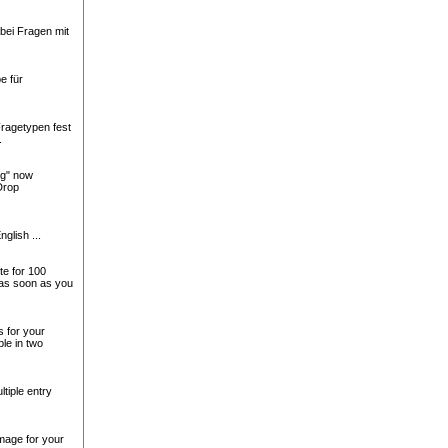
bei Fragen mit
e für
Fragetypen fest
.
ng" now
Drop
nglish ...
te for 100
 as soon as you
 for your
le in two
tiple entry
mage for your