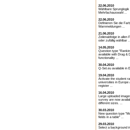
22.06.2010
Wählbare Sprunglogik 
Mehrfachauswahl ...
22.06.2010
Definieren Sie die Farb
Warnmeldungen ...
21.06.2010
Zeilenabfolge in allen 
oder zufällig wählbar ..
14.05.2010
Question type "Ranki
available with Drag & 
functionality ...
30.04.2010
Q-Set.eu available in E
19.04.2010
Activate the student ra
universities in Europe
register ...
16.04.2010
Large uploaded images
survey are now availab
different sizes. ...
30.03.2010
New question type "Mul
fields in a table" ...
29.03.2010
Select a background i