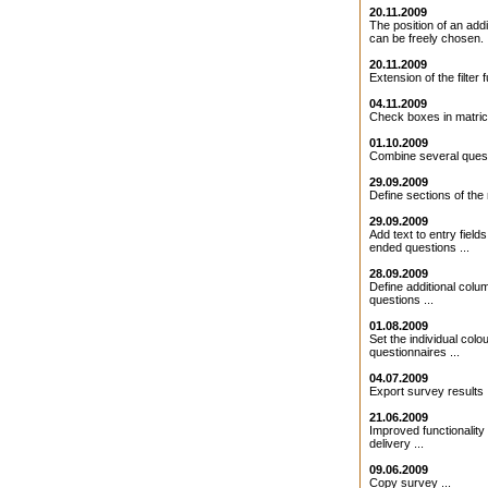
20.11.2009
The position of an addit
can be freely chosen. .
20.11.2009
Extension of the filter f
04.11.2009
Check boxes in matrice
01.10.2009
Combine several quest
29.09.2009
Define sections of the 
29.09.2009
Add text to entry field
ended questions ...
28.09.2009
Define additional colu
questions ...
01.08.2009
Set the individual colo
questionnaires ...
04.07.2009
Export survey results .
21.06.2009
Improved functionality 
delivery ...
09.06.2009
Copy survey ...