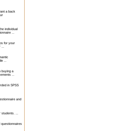
want a back
our
the individual
onnaire ...
s for your
...
mantic
le ...
 buying a
sements ...
orded in SPSS
estionnaire and
 students. ...
 questionnaires