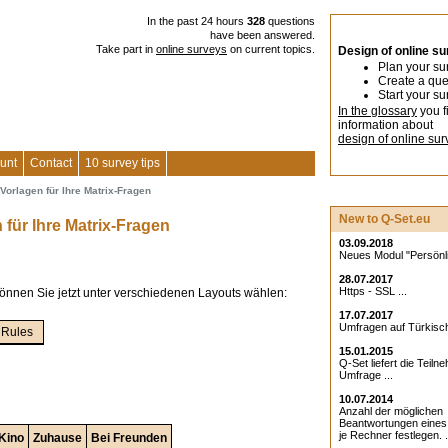
In the past 24 hours
328
questions
have been answered.
Take part in
online surveys
on current topics.
Design of online s
Plan your su
Create a que
Start your su
In the glossary
you f
information about
design of online sur
unt
Contact
10 survey tips
Vorlagen für Ihre Matrix-Fragen
New to Q-Set.eu
für Ihre Matrix-Fragen
03.09.2018
Neues Modul "Persönlic
28.07.2017
Https - SSL ...
önnen Sie jetzt unter verschiedenen Layouts wählen:
17.07.2017
Umfragen auf Türkisch
Rules
15.01.2015
Q-Set liefert die Teiln
Umfrage ...
10.07.2014
Anzahl der möglichen
Beantwortungen eine
je Rechner festlegen. .
Kino
Zuhause
Bei Freunden