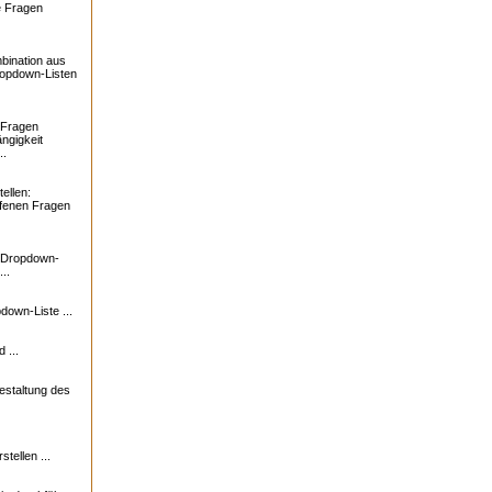
e Fragen
bination aus
ropdown-Listen
 Fragen
ngigkeit
..
ellen:
ffenen Fragen
: Dropdown-
..
down-Liste ...
 ...
estaltung des
tellen ...