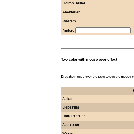
Horror/Thriller
Abenteuer
Western
Andere
Two-color with mouse over effect
Drag the mouse over the table to see the mouse ov
Action
Liebesfilm
Horror/Thriller
Abenteuer
Western