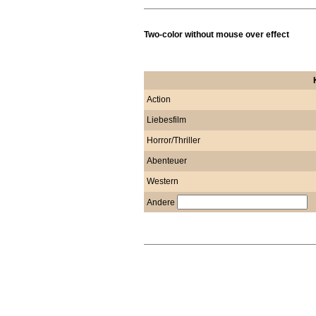
Two-color without mouse over effect
Action
Liebesfilm
Horror/Thriller
Abenteuer
Western
Andere