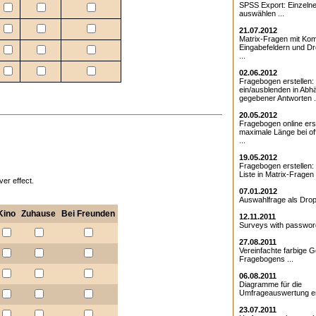
SPSS Export: Einzeln
auswählen ...
21.07.2012
Matrix-Fragen mit Kom
Eingabefeldern und D
...
02.06.2012
Fragebogen erstellen:
ein/ausblenden in Abhä
gegebener Antworten .
20.05.2012
Fragebogen online erst
maximale Länge bei o
...
19.05.2012
Fragebogen erstellen
Liste in Matrix-Fragen .
er effect.
07.01.2012
Auswahlfrage als Drop
Kino
Zuhause
Bei Freunden
12.11.2011
Surveys with password
27.08.2011
Vereinfachte farbige G
Fragebogens ...
06.08.2011
Diagramme für die
Umfrageauswertung ers
23.07.2011