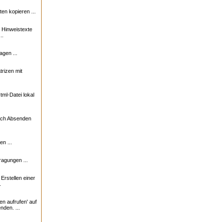
n kopieren ...
e Hinweistexte
..
agen ...
trizen mit
ml-Datei lokal
nach Absenden
n ...
ragungen ...
rstellen einer
.
en aufrufen' auf
nden. ...