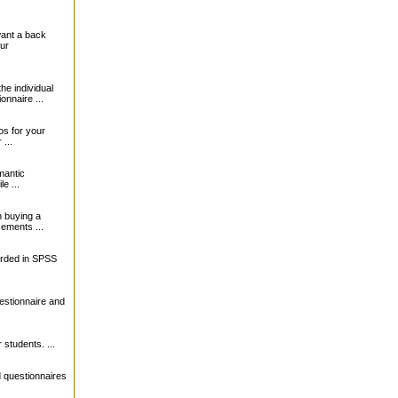
want a back
our
the individual
onnaire ...
s for your
...
mantic
le ...
 buying a
sements ...
orded in SPSS
estionnaire and
 students. ...
 questionnaires