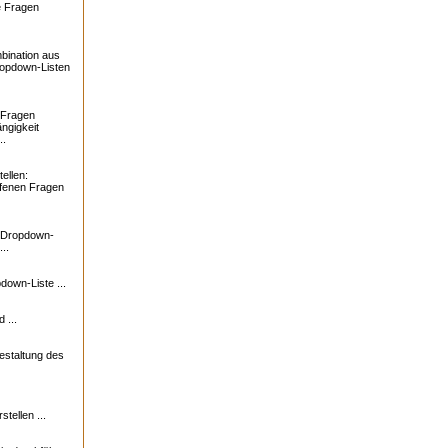
e Fragen
bination aus
ropdown-Listen
 Fragen
ngigkeit
..
ellen:
ffenen Fragen
: Dropdown-
..
down-Liste ...
 ...
estaltung des
tellen ...