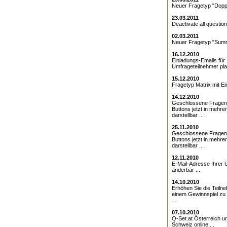
Neuer Fragetyp "Doppe
23.03.2011
Deactivate all question
02.03.2011
Neuer Fragetyp "Summ
16.12.2010
Einladungs-Emails für 
Umfrageteilnehmer pla
15.12.2010
Fragetyp Matrix mit Ei
14.12.2010
Geschlossene Fragen
Buttons jetzt in mehre
darstellbar ...
25.11.2010
Geschlossene Fragen 
Buttons jetzt in mehre
darstellbar ...
12.11.2010
E-Mail-Adresse Ihrer 
änderbar ...
14.10.2010
Erhöhen Sie die Teiln
einem Gewinnspiel zu
...
07.10.2010
Q-Set.at Österreich 
Schweiz online ...