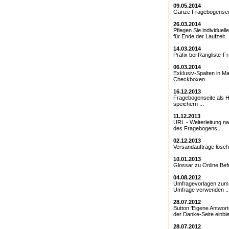
09.05.2014
Ganze Fragebogenseite
26.03.2014
Pflegen Sie individuell
für Ende der Laufzeit. .
14.03.2014
Präfix bei Rangliste-Fr
06.03.2014
Exklusiv-Spalten in Ma
Checkboxen ...
16.12.2013
Fragebogenseite als Ht
speichern ...
11.12.2013
URL - Weiterleitung 
des Fragebogens ...
02.12.2013
Versandaufträge lösche
10.01.2013
Glossar zu Online Bef
04.08.2012
Umfragevorlagen zum E
Umfrage verwenden ..
28.07.2012
Button 'Eigene Antwort
der Danke-Seite einble
28.07.2012