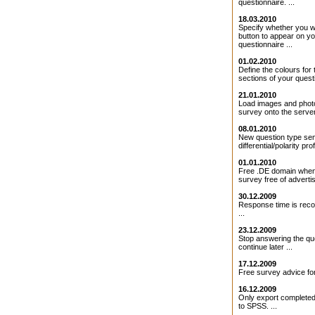
questionnaire. ...
18.03.2010
Specify whether you 
button to appear on y
questionnaire ...
01.02.2010
Define the colours for 
sections of your questi
21.01.2010
Load images and photo
survey onto the server 
08.01.2010
New question type se
differential/polarity profi
01.01.2010
Free .DE domain when
survey free of adverti
30.12.2009
Response time is rec
...
23.12.2009
Stop answering the qu
continue later ...
17.12.2009
Free survey advice for
16.12.2009
Only export completed
to SPSS. ...