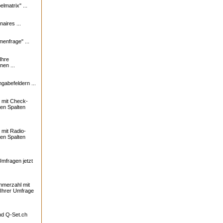
lmatrix" ...
naires ...
enfrage" ...
Ihre
nen ...
ngabefeldern ...
 mit Check-
ren Spalten
mit Radio-
ren Spalten
Umfragen jetzt
ehmerzahl mit
 Ihrer Umfrage
und
Q-Set.ch