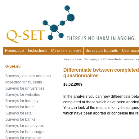
Homepage
Instructions
My online surveys
Survey participants
User acco
You are here:
Homepage
>
Differentiate between 
Q-Set.eu
Differentiate between completed
questionnaires
Surveys, statistics and data
collection for students
18.02.2009
Surveys for universities
Surveys for websites
In the analysis you can now differentiate be
Surveys for industry
completed or those which have been aborted
Surveys for trade
You can look at the results of only those qu
which have been aborted or condense the resu
Surveys for retail
Surveys for banks
Surveys for employees
Surveys for homepages
Surveys for everyone