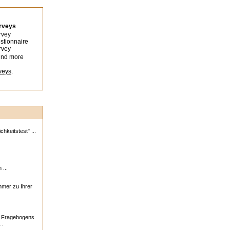
urveys
rvey
stionnaire
rvey
ind more
veys
.
hkeitstest" ...
 ...
ehmer zu Ihrer
s Fragebogens
..