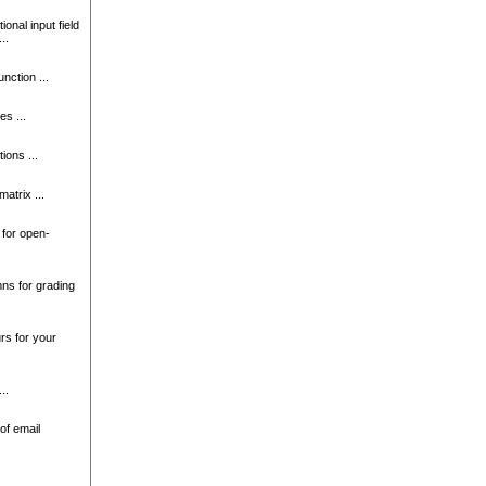
ional input field
..
unction ...
s ...
ions ...
matrix ...
s for open-
mns for grading
urs for your
..
of email