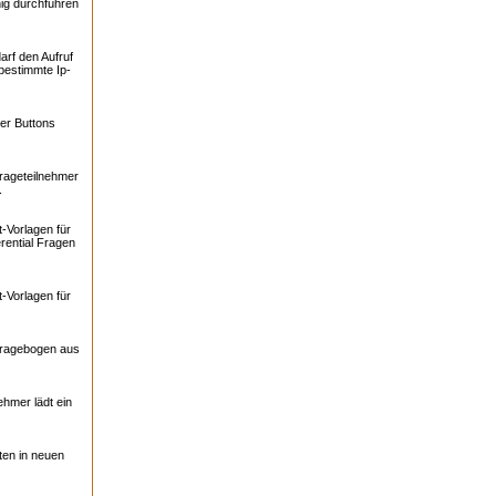
ig durchführen
arf den Aufruf
bestimmte Ip-
er Buttons
rageteilnehmer
.
-Vorlagen für
rential Fragen
-Vorlagen für
Fragebogen aus
ehmer lädt ein
ten in neuen