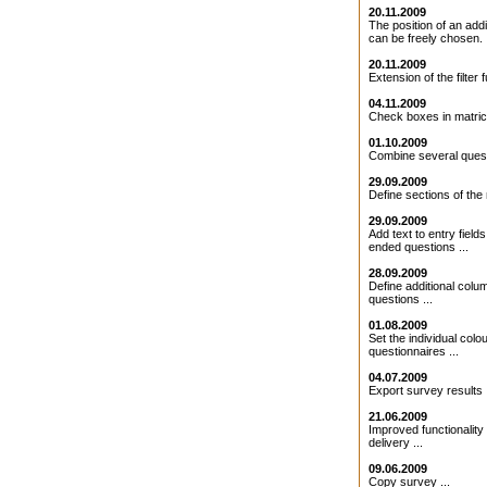
20.11.2009
The position of an addit
can be freely chosen. .
20.11.2009
Extension of the filter f
04.11.2009
Check boxes in matrice
01.10.2009
Combine several quest
29.09.2009
Define sections of the 
29.09.2009
Add text to entry field
ended questions ...
28.09.2009
Define additional colu
questions ...
01.08.2009
Set the individual colo
questionnaires ...
04.07.2009
Export survey results .
21.06.2009
Improved functionality 
delivery ...
09.06.2009
Copy survey ...