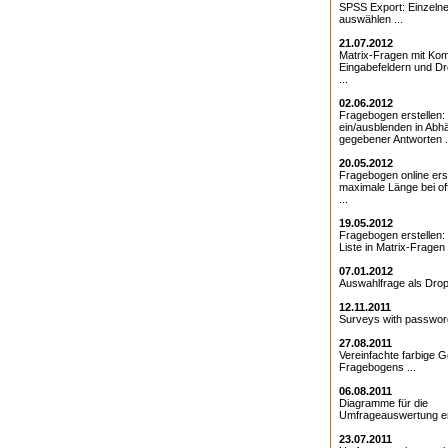
SPSS Export: Einzeln
auswählen ...
21.07.2012
Matrix-Fragen mit Kom
Eingabefeldern und D
...
02.06.2012
Fragebogen erstellen:
ein/ausblenden in Abhä
gegebener Antworten .
20.05.2012
Fragebogen online erst
maximale Länge bei o
...
19.05.2012
Fragebogen erstellen
Liste in Matrix-Fragen .
07.01.2012
Auswahlfrage als Drop
12.11.2011
Surveys with password
27.08.2011
Vereinfachte farbige G
Fragebogens ...
06.08.2011
Diagramme für die
Umfrageauswertung ers
23.07.2011