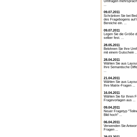
Umfragen mehrsprach
...
09.07.2011
Schränken Sie bei Bed
des Fragebogens auf 
Bereiche ein. ...
09.07.2011
Legen Sie die Größe d
selber fest. ...
28.05.2011
Belohnen Sie Ihre Umf
mit einem Gutschein ..
28.04.2011
Wählen Sie aus Layout
Ihre Semantische Diffe
...
21.04.2011
Wählen Sie aus Layout
Ihre Matrix-Fragen ...
16.04.2011
Wählen Sie für Ihren 
Fragevorlagen aus ...
09.04.2011
Neuer Fragetyp "Teiln
Bild hoch" ...
06.04.2011
Verwenden Sie Antwor
Fragen ...
29.03.2011