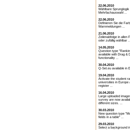
22.06.2010
Wählbare Sprunglogik 
Mehrfachauswahl ...
22.06.2010
Definieren Sie die Farb
Warnmeldungen ...
21.06.2010
Zeilenabfolge in allen 
oder zufällig wählbar ..
14.05.2010
Question type "Ranki
available with Drag & 
functionality ...
30.04.2010
Q-Set.eu available in E
19.04.2010
Activate the student ra
universities in Europe
register ...
16.04.2010
Large uploaded images
survey are now availab
different sizes. ...
30.03.2010
New question type "Mul
fields in a table" ...
29.03.2010
Select a background i