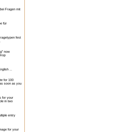
bei Fragen mit
e für
Fragetypen fest
.
ng" now
Drop
nglish ...
te for 100
 as soon as you
 for your
le in two
tiple entry
mage for your