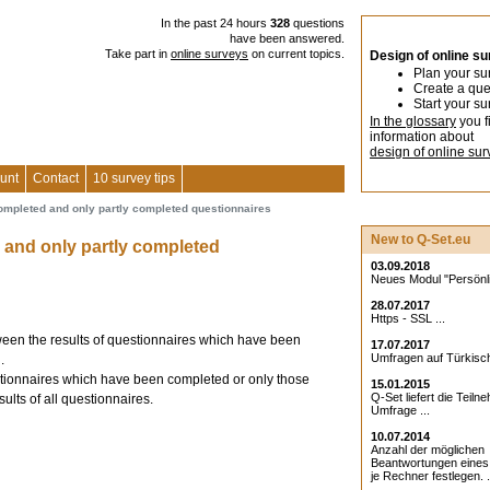
In the past 24 hours
328
questions
have been answered.
Take part in
online surveys
on current topics.
Design of online s
Plan your su
Create a que
Start your su
In the glossary
you f
information about
design of online sur
unt
Contact
10 survey tips
completed and only partly completed questionnaires
New to Q-Set.eu
 and only partly completed
03.09.2018
Neues Modul "Persönlic
28.07.2017
Https - SSL ...
tween the results of questionnaires which have been
17.07.2017
Umfragen auf Türkisch
.
estionnaires which have been completed or only those
15.01.2015
Q-Set liefert die Teiln
lts of all questionnaires.
Umfrage ...
10.07.2014
Anzahl der möglichen
Beantwortungen eine
je Rechner festlegen. .