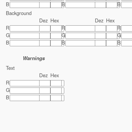
B
B
B
Background
Dez
Hex
Dez
Hex
R
R
R
G
G
G
B
B
B
Warnings
Text
Dez
Hex
R
G
B