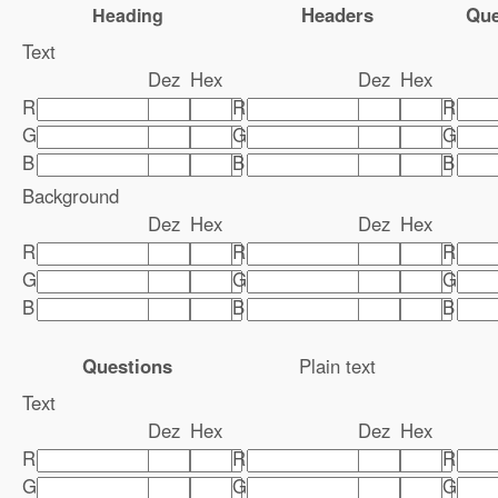
Headers
Que
Heading
Text
Dez
Hex
Dez
Hex
R
R
R
G
G
G
B
B
B
Background
Dez
Hex
Dez
Hex
R
R
R
G
G
G
B
B
B
Questions
Plain text
Text
Dez
Hex
Dez
Hex
R
R
R
G
G
G