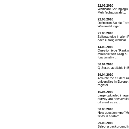
22.06.2010
Wählbare Sprunglogik 
Mehrfachauswahl ...
22.06.2010
Definieren Sie die Farb
Warnmeldungen ...
21.06.2010
Zeilenabfolge in allen 
oder zufällig wählbar ..
14.05.2010
Question type "Ranki
available with Drag & 
functionality ...
30.04.2010
Q-Set.eu available in E
19.04.2010
Activate the student ra
universities in Europe
register ...
16.04.2010
Large uploaded images
survey are now availab
different sizes. ...
30.03.2010
New question type "Mul
fields in a table" ...
29.03.2010
Select a background i