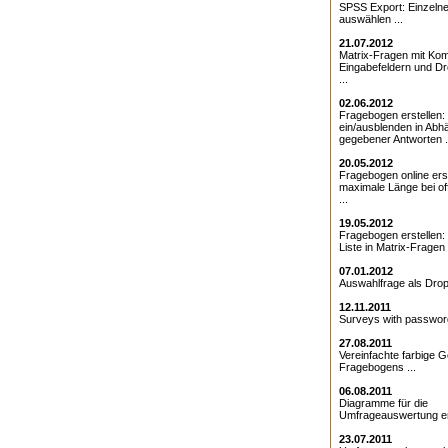
SPSS Export: Einzeln
auswählen ...
21.07.2012
Matrix-Fragen mit Kom
Eingabefeldern und D
...
02.06.2012
Fragebogen erstellen:
ein/ausblenden in Abhä
gegebener Antworten .
20.05.2012
Fragebogen online erst
maximale Länge bei o
...
19.05.2012
Fragebogen erstellen
Liste in Matrix-Fragen .
07.01.2012
Auswahlfrage als Drop
12.11.2011
Surveys with password
27.08.2011
Vereinfachte farbige G
Fragebogens ...
06.08.2011
Diagramme für die
Umfrageauswertung ers
23.07.2011