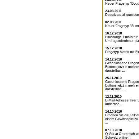
Neuer Fragetyp "Doppe
23.03.2011
Deactivate all question
02.03.2011
Neuer Fragetyp "Summ
16.12.2010
Einladungs-Emails für 
Umfrageteilnehmer pla
15.12.2010
Fragetyp Matrix mit Ei
14.12.2010
Geschlossene Fragen
Buttons jetzt in mehre
darstellbar ...
25.11.2010
Geschlossene Fragen 
Buttons jetzt in mehre
darstellbar ...
12.11.2010
E-Mail-Adresse Ihrer 
änderbar ...
14.10.2010
Erhöhen Sie die Teiln
einem Gewinnspiel zu
...
07.10.2010
Q-Set.at Österreich 
Schweiz online ...