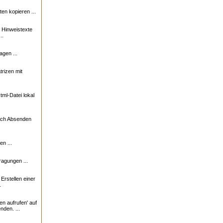
n kopieren ...
e Hinweistexte
..
agen ...
trizen mit
ml-Datei lokal
nach Absenden
n ...
ragungen ...
rstellen einer
.
en aufrufen' auf
nden. ...