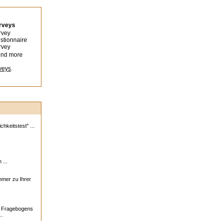
urveys
rvey
stionnaire
rvey
ind more
veys
.
hkeitstest" ...
 ...
ehmer zu Ihrer
s Fragebogens
..