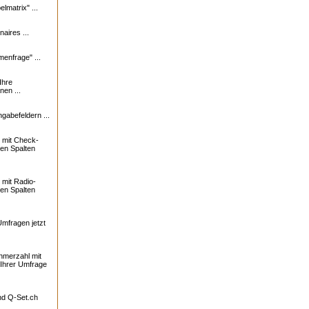
lmatrix" ...
naires ...
enfrage" ...
Ihre
nen ...
ngabefeldern ...
 mit Check-
ren Spalten
mit Radio-
ren Spalten
Umfragen jetzt
ehmerzahl mit
 Ihrer Umfrage
und
Q-Set.ch