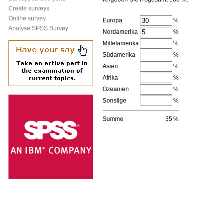
Create surveys
Online survey
Europa
%
Analyse SPSS Survey
Nordamerika
%
Mittelamerika
%
Südamerika
%
Asien
%
Afrika
%
Ozeanien
%
Sonstige
%
Summe
35
%