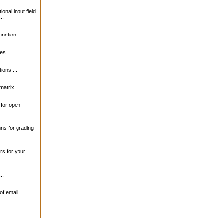
ional input field
..
unction ...
s ...
ions ...
matrix ...
s for open-
mns for grading
urs for your
..
of email