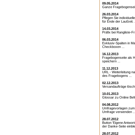
09.05.2014
Ganze Fragebogenseite
26.03.2014
Pflegen Sie individuell
für Ende der Laufzeit. .
14.03.2014
Präfix bei Rangliste-Fr
06.03.2014
Exklusiv-Spalten in Ma
Checkboxen ...
16.12.2013
Fragebogenseite als Ht
speichern ...
11.12.2013
URL - Weiterleitung 
des Fragebogens ...
02.12.2013
Versandaufträge lösche
10.01.2013
Glossar zu Online Bef
04.08.2012
Umfragevorlagen zum E
Umfrage verwenden ..
28.07.2012
Button 'Eigene Antwort
der Danke-Seite einble
28.07.2012