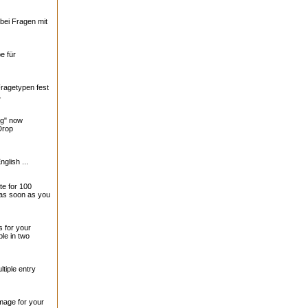
bei Fragen mit
e für
Fragetypen fest
.
ng" now
Drop
nglish ...
te for 100
 as soon as you
 for your
le in two
tiple entry
mage for your