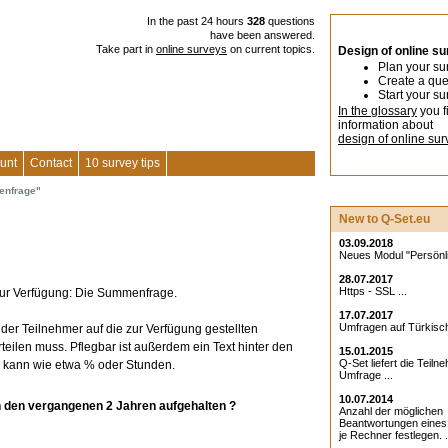
In the past 24 hours
328
questions
have been answered.
Take part in
online surveys
on current topics.
Design of online s
Plan your su
Create a que
Start your su
In the glossary
you f
information about
design of online sur
unt
Contact
10 survey tips
enfrage"
New to Q-Set.eu
"
03.09.2018
Neues Modul "Persönlic
28.07.2017
Https - SSL ...
 zur Verfügung: Die Summenfrage.
17.07.2017
Umfragen auf Türkisch
der Teilnehmer auf die zur Verfügung gestellten
eilen muss. Pflegbar ist außerdem ein Text hinter den
15.01.2015
Q-Set liefert die Teiln
n kann wie etwa % oder Stunden.
Umfrage ...
10.07.2014
in den vergangenen 2 Jahren aufgehalten ?
Anzahl der möglichen
Beantwortungen eine
je Rechner festlegen. .