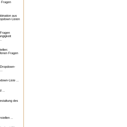
e Fragen
bination aus
ropdown-Listen
 Fragen
ngigkeit
..
ellen:
ffenen Fragen
: Dropdown-
..
down-Liste ...
 ...
estaltung des
tellen ...