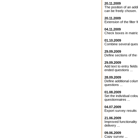
20.11.2009
The position of an addit
can be freely chosen. .
20.11.2009
Extension of the filter f
04.11.2009
Check boxes in matrice
01.10.2009
Combine several quest
29.09.2009
Define sections of the 
29.09.2009
Add text to entry field
ended questions ...
28.09.2009
Define additional colu
questions ...
01.08.2009
Set the individual colo
questionnaires ...
04.07.2009
Export survey results .
21.06.2009
Improved functionality 
delivery ...
09.06.2009
Copy survey ...