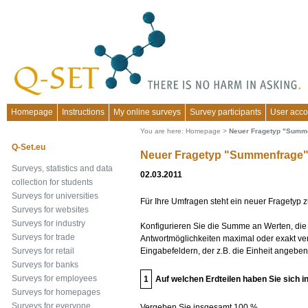
Homepage
Instructions
My online surveys
Survey participants
User acco
You are here:
Homepage
>
Neuer Fragetyp "Summ
Q-Set.eu
Neuer Fragetyp "Summenfrage
Surveys, statistics and data
02.03.2011
collection for students
Surveys for universities
Für Ihre Umfragen steht ein neuer Fragetyp
Surveys for websites
Surveys for industry
Konfigurieren Sie die Summe an Werten, die 
Surveys for trade
Antwortmöglichkeiten maximal oder exakt vert
Eingabefeldern, der z.B. die Einheit angebe
Surveys for retail
Surveys for banks
Surveys for employees
1
Auf welchen Erdteilen haben Sie sich 
Surveys for homepages
Surveys for everyone
Vergeben Sie insgesamt 100 %.