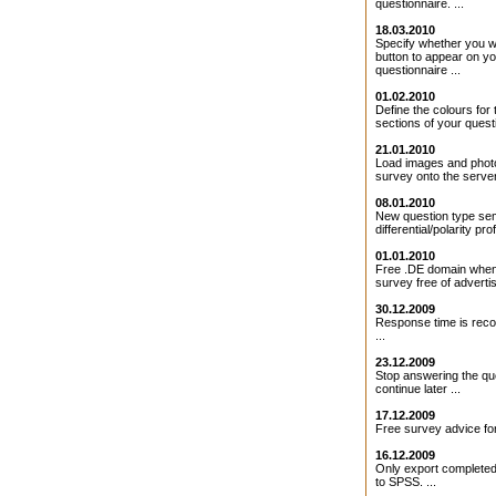
questionnaire. ...
18.03.2010
Specify whether you 
button to appear on y
questionnaire ...
01.02.2010
Define the colours for 
sections of your questi
21.01.2010
Load images and photo
survey onto the server 
08.01.2010
New question type se
differential/polarity profi
01.01.2010
Free .DE domain when
survey free of adverti
30.12.2009
Response time is rec
...
23.12.2009
Stop answering the qu
continue later ...
17.12.2009
Free survey advice for
16.12.2009
Only export completed
to SPSS. ...