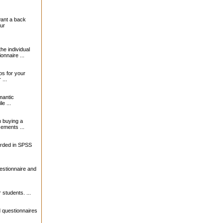
want a back
our
the individual
onnaire ...
s for your
...
mantic
le ...
 buying a
sements ...
orded in SPSS
estionnaire and
 students. ...
 questionnaires