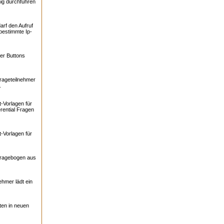
ig durchführen
arf den Aufruf
bestimmte Ip-
er Buttons
rageteilnehmer
.
-Vorlagen für
rential Fragen
-Vorlagen für
Fragebogen aus
ehmer lädt ein
ten in neuen