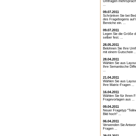
Umfragen mehrsprach
...
09.07.2011
Schränken Sie bei Bed
des Fragebogens auf 
Bereiche ein. ...
09.07.2011
Legen Sie die Größe d
selber fest. ...
28.05.2011
Belohnen Sie Ihre Umf
mit einem Gutschein ..
28.04.2011
Wählen Sie aus Layout
Ihre Semantische Diffe
...
21.04.2011
Wählen Sie aus Layout
Ihre Matrix-Fragen ...
16.04.2011
Wählen Sie für Ihren 
Fragevorlagen aus ...
09.04.2011
Neuer Fragetyp "Teiln
Bild hoch" ...
06.04.2011
Verwenden Sie Antwor
Fragen ...
29.03.2011