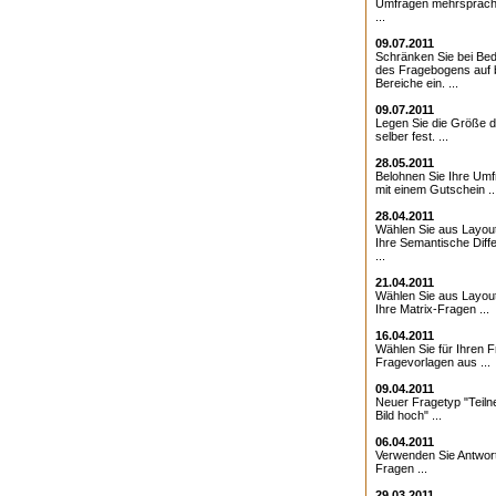
Umfragen mehrsprach
...
09.07.2011
Schränken Sie bei Bed
des Fragebogens auf 
Bereiche ein. ...
09.07.2011
Legen Sie die Größe d
selber fest. ...
28.05.2011
Belohnen Sie Ihre Umf
mit einem Gutschein ..
28.04.2011
Wählen Sie aus Layout
Ihre Semantische Diffe
...
21.04.2011
Wählen Sie aus Layout
Ihre Matrix-Fragen ...
16.04.2011
Wählen Sie für Ihren 
Fragevorlagen aus ...
09.04.2011
Neuer Fragetyp "Teiln
Bild hoch" ...
06.04.2011
Verwenden Sie Antwor
Fragen ...
29.03.2011