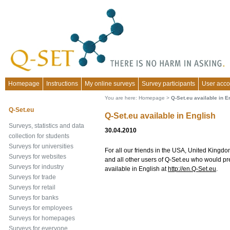
Homepage
Instructions
My online surveys
Survey participants
User acco
You are here:
Homepage
>
Q-Set.eu available in E
Q-Set.eu
Q-Set.eu available in English
Surveys, statistics and data
30.04.2010
collection for students
Surveys for universities
For all our friends in the USA, United Kingd
Surveys for websites
and all other users of Q-Set.eu who would pref
Surveys for industry
available in English at
http://en.Q-Set.eu
.
Surveys for trade
Surveys for retail
Surveys for banks
Surveys for employees
Surveys for homepages
Surveys for everyone