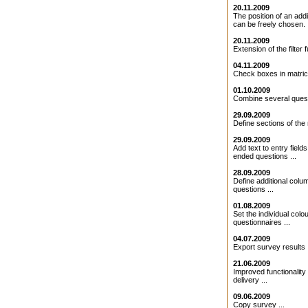
20.11.2009
The position of an addit
can be freely chosen. .
20.11.2009
Extension of the filter f
04.11.2009
Check boxes in matrice
01.10.2009
Combine several quest
29.09.2009
Define sections of the 
29.09.2009
Add text to entry field
ended questions ...
28.09.2009
Define additional colu
questions ...
01.08.2009
Set the individual colo
questionnaires ...
04.07.2009
Export survey results .
21.06.2009
Improved functionality 
delivery ...
09.06.2009
Copy survey ...