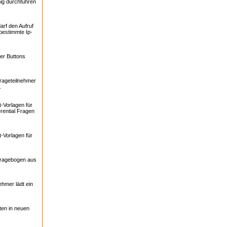
ig durchführen
arf den Aufruf
bestimmte Ip-
er Buttons
rageteilnehmer
.
-Vorlagen für
rential Fragen
-Vorlagen für
Fragebogen aus
ehmer lädt ein
ten in neuen