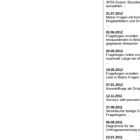
SPSS Export: Einzeln
auswählen ...
21.07.2012
Matrix-Fragen mit Kom
Eingabefeldern und D
...
02.06.2012
Fragebogen erstellen:
ein/ausblenden in Abhä
gegebener Antworten .
20.05.2012
Fragebogen online erst
maximale Länge bei o
...
19.05.2012
Fragebogen erstellen
Liste in Matrix-Fragen .
07.01.2012
Auswahlfrage als Drop
12.11.2011
Surveys with password
27.08.2011
Vereinfachte farbige G
Fragebogens ...
06.08.2011
Diagramme für die
Umfrageauswertung ers
23.07.2011