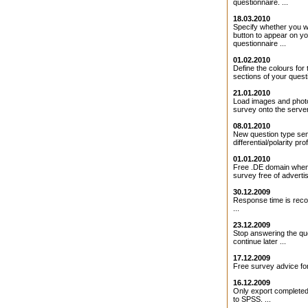
questionnaire. ...
18.03.2010
Specify whether you 
button to appear on y
questionnaire ...
01.02.2010
Define the colours for 
sections of your questi
21.01.2010
Load images and photo
survey onto the server 
08.01.2010
New question type se
differential/polarity profi
01.01.2010
Free .DE domain when
survey free of adverti
30.12.2009
Response time is rec
...
23.12.2009
Stop answering the qu
continue later ...
17.12.2009
Free survey advice for
16.12.2009
Only export completed
to SPSS. ...