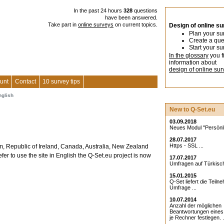
In the past 24 hours
328
questions
have been answered.
Take part in
online surveys
on current topics.
Design of online s
Plan your su
Create a que
Start your su
In the glossary
you f
information about
design of online sur
unt
Contact
10 survey tips
nglish
New to Q-Set.eu
03.09.2018
Neues Modul "Persönlic
28.07.2017
Https - SSL ...
om, Republic of Ireland, Canada, Australia, New Zealand
er to use the site in English the Q-Set.eu project is now
17.07.2017
Umfragen auf Türkisch
15.01.2015
Q-Set liefert die Teiln
Umfrage ...
10.07.2014
Anzahl der möglichen
Beantwortungen eine
je Rechner festlegen. .