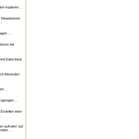
n kopieren ...
e Hinweistexte
..
agen ...
trizen mit
ml-Datei lokal
nach Absenden
n ...
ragungen ...
rstellen einer
.
en aufrufen' auf
nden. ...