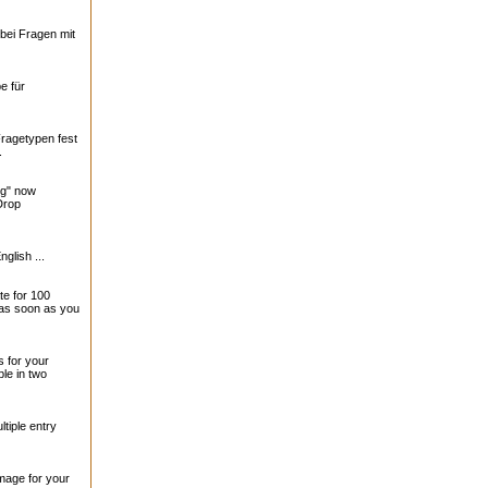
bei Fragen mit
e für
Fragetypen fest
.
ng" now
Drop
nglish ...
te for 100
 as soon as you
 for your
le in two
tiple entry
mage for your