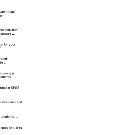
want a back
our
the individual
onnaire ...
s for your
...
mantic
le ...
 buying a
sements ...
orded in SPSS
estionnaire and
 students. ...
 questionnaires