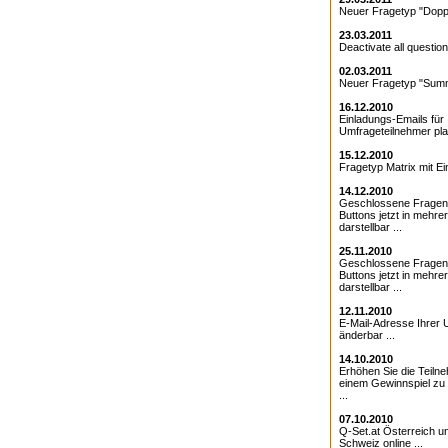
Neuer Fragetyp "Doppe
23.03.2011
Deactivate all question
02.03.2011
Neuer Fragetyp "Summ
16.12.2010
Einladungs-Emails für 
Umfrageteilnehmer pla
15.12.2010
Fragetyp Matrix mit Ei
14.12.2010
Geschlossene Fragen
Buttons jetzt in mehre
darstellbar ...
25.11.2010
Geschlossene Fragen 
Buttons jetzt in mehre
darstellbar ...
12.11.2010
E-Mail-Adresse Ihrer 
änderbar ...
14.10.2010
Erhöhen Sie die Teiln
einem Gewinnspiel zu
...
07.10.2010
Q-Set.at Österreich 
Schweiz online ...