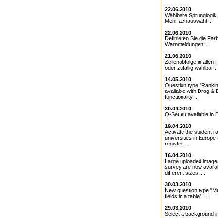
22.06.2010
Wählbare Sprunglogik 
Mehrfachauswahl ...
22.06.2010
Definieren Sie die Farb
Warnmeldungen ...
21.06.2010
Zeilenabfolge in allen 
oder zufällig wählbar ..
14.05.2010
Question type "Ranki
available with Drag & 
functionality ...
30.04.2010
Q-Set.eu available in E
19.04.2010
Activate the student ra
universities in Europe
register ...
16.04.2010
Large uploaded images
survey are now availab
different sizes. ...
30.03.2010
New question type "Mul
fields in a table" ...
29.03.2010
Select a background i