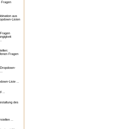
e Fragen
bination aus
ropdown-Listen
 Fragen
ngigkeit
..
ellen:
ffenen Fragen
: Dropdown-
..
down-Liste ...
 ...
estaltung des
tellen ...