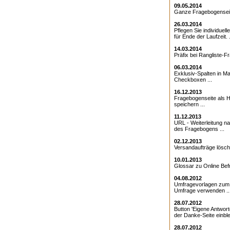
09.05.2014
Ganze Fragebogenseite
26.03.2014
Pflegen Sie individuell
für Ende der Laufzeit. .
14.03.2014
Präfix bei Rangliste-Fr
06.03.2014
Exklusiv-Spalten in Ma
Checkboxen ...
16.12.2013
Fragebogenseite als Ht
speichern ...
11.12.2013
URL - Weiterleitung 
des Fragebogens ...
02.12.2013
Versandaufträge lösche
10.01.2013
Glossar zu Online Bef
04.08.2012
Umfragevorlagen zum E
Umfrage verwenden ..
28.07.2012
Button 'Eigene Antwort
der Danke-Seite einble
28.07.2012