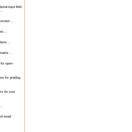
ional input field
..
unction ...
s ...
ions ...
matrix ...
s for open-
mns for grading
urs for your
..
of email