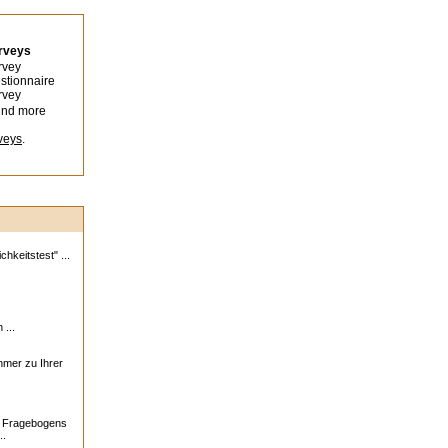
urveys
rvey
stionnaire
rvey
ind more
veys
.
hkeitstest" ...
 ...
ehmer zu Ihrer
s Fragebogens
..