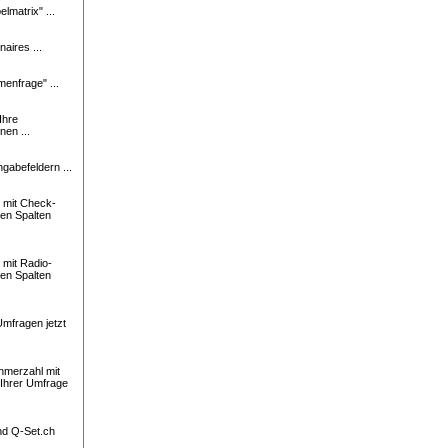
lmatrix" ...
naires ...
enfrage" ...
Ihre
nen ...
ngabefeldern ...
 mit Check-
ren Spalten
mit Radio-
ren Spalten
Umfragen jetzt
ehmerzahl mit
 Ihrer Umfrage
und
Q-Set.ch