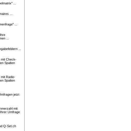
lmatrix" ...
naires ...
enfrage" ...
Ihre
nen ...
ngabefeldern ...
 mit Check-
ren Spalten
mit Radio-
ren Spalten
Umfragen jetzt
ehmerzahl mit
 Ihrer Umfrage
und
Q-Set.ch