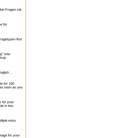
bei Fragen mit
e für
Fragetypen fest
.
ng" now
Drop
nglish ...
te for 100
 as soon as you
 for your
le in two
tiple entry
mage for your