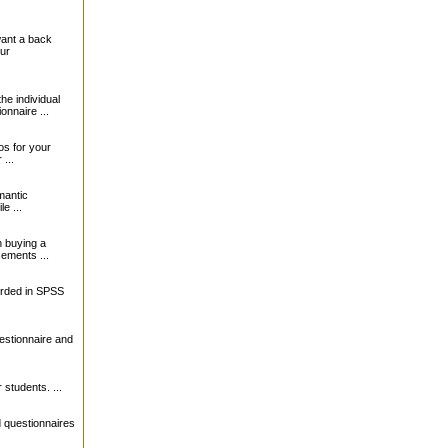
want a back
our
the individual
onnaire ...
s for your
...
mantic
le ...
 buying a
sements ...
orded in SPSS
estionnaire and
 students. ...
 questionnaires