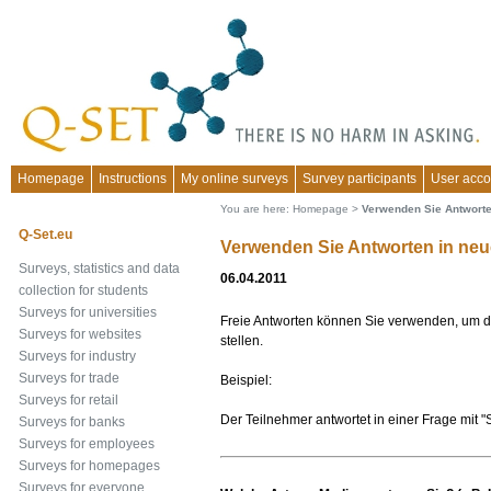
Homepage
Instructions
My online surveys
Survey participants
User acco
You are here:
Homepage
>
Verwenden Sie Antworte
Q-Set.eu
Verwenden Sie Antworten in ne
Surveys, statistics and data
06.04.2011
collection for students
Surveys for universities
Freie Antworten können Sie verwenden, um d
Surveys for websites
stellen.
Surveys for industry
Surveys for trade
Beispiel:
Surveys for retail
Der Teilnehmer antwortet in einer Frage mit "
Surveys for banks
Surveys for employees
Surveys for homepages
Surveys for everyone