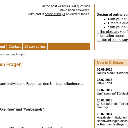
In the past 24 hours
328
questions
have been answered.
Take part in
online surveys
on current topics.
Design of online s
Plan your su
Create a que
Start your su
In the glossary
you f
information about
design of online sur
unt
Contact
10 survey tips
n in neuen Fragen
New to Q-Set.eu
uen Fragen
03.09.2018
Neues Modul "Persönlic
28.07.2017
Https - SSL ...
amit individuelle Fragen an den Umfrageteilnehmer zu
17.07.2017
Umfragen auf Türkisch
15.01.2015
Q-Set liefert die Teiln
Umfrage ...
Spielfilme" und "Werbespots":
10.07.2014
Anzahl der möglichen
Beantwortungen eine
je Rechner festlegen. .