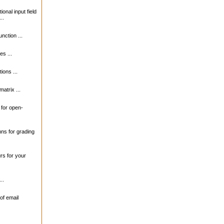
ional input field
..
unction ...
s ...
ions ...
matrix ...
s for open-
mns for grading
urs for your
..
of email