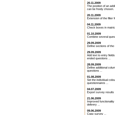
20.11.2009
The position of an addit
can be freely chosen. .
20.11.2009
Extension of the filter f
04.11.2009
Check boxes in matrice
01.10.2009
Combine several quest
29.09.2009
Define sections of the 
29.09.2009
Add text to entry field
ended questions ...
28.09.2009
Define additional colu
questions ...
01.08.2009
Set the individual colo
questionnaires ...
04.07.2009
Export survey results .
21.06.2009
Improved functionality 
delivery ...
09.06.2009
Copy survey ...