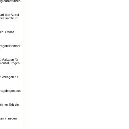
ig durchführen
arf den Aufruf
bestimmte Ip-
er Buttons
rageteilnehmer
.
-Vorlagen für
rential Fragen
-Vorlagen für
Fragebogen aus
ehmer lädt ein
ten in neuen