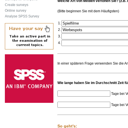
Welche Art von Medien vertonen Sie? (z.B. I
Create surveys
Online survey
(Bitte beginnen Sie mit dem Häufigsten)
Analyse SPSS Survey
1.
2.
3.
4.
In einer späteren Frage verwenden Sie die A
Wie lange haben Sie im Durchschnitt Zeit f
Tage bei V
Tage bei V
So geht's: