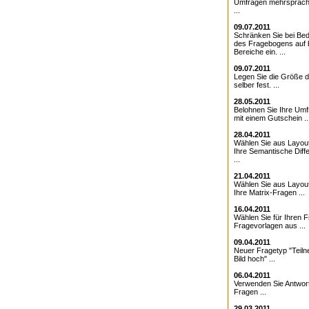
Umfragen mehrsprach
...
09.07.2011
Schränken Sie bei Bed
des Fragebogens auf 
Bereiche ein. ...
09.07.2011
Legen Sie die Größe d
selber fest. ...
28.05.2011
Belohnen Sie Ihre Umf
mit einem Gutschein ..
28.04.2011
Wählen Sie aus Layout
Ihre Semantische Diffe
...
21.04.2011
Wählen Sie aus Layout
Ihre Matrix-Fragen ...
16.04.2011
Wählen Sie für Ihren 
Fragevorlagen aus ...
09.04.2011
Neuer Fragetyp "Teiln
Bild hoch" ...
06.04.2011
Verwenden Sie Antwor
Fragen ...
29.03.2011