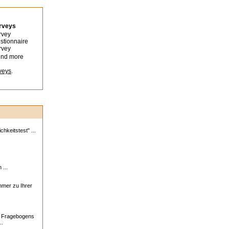
urveys
rvey
stionnaire
rvey
ind more
veys
.
hkeitstest" ...
 ...
ehmer zu Ihrer
s Fragebogens
..