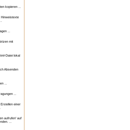
n kopieren ...
e Hinweistexte
..
agen ...
trizen mit
ml-Datei lokal
nach Absenden
n ...
ragungen ...
rstellen einer
.
en aufrufen' auf
nden. ...