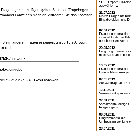
SPSS Export: Einzeln
auswählen ...
im Fragebogen einzufügen, gehen Sie unter "Fragebogen
21.07.2012
e woanders anzeigen möchten. Aktivieren Sie das Kästchen
Matrix-Fragen mit Kom
Eingabefeldern und D
...
02.06.2012
Fragebogen erstellen:
ein/ausblenden in Abhä
gegebener Antworten .
n Sie in anderen Fragen einbauen, um dort die Antwort
 einzufügen:
20.05.2012
Fragebogen online erst
maximale Länge bei o
...
19.05.2012
Fragebogen erstellen
getext eingeben:
Liste in Matrix-Fragen .
07.01.2012
aded9753e9afd7e5240062b3</answer>
Auswahlfrage als Drop
12.11.2011
Surveys with password
27.08.2011
Vereinfachte farbige G
Fragebogens ...
06.08.2011
Diagramme für die
Umfrageauswertung ers
23.07.2011