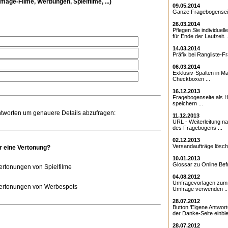
mage-Filme, Werbungen, Spielfilme, ...)
09.05.2014
Ganze Fragebogenseite
26.03.2014
Pflegen Sie individuell
für Ende der Laufzeit. .
14.03.2014
Präfix bei Rangliste-Fr
06.03.2014
Exklusiv-Spalten in Ma
Checkboxen ...
16.12.2013
Fragebogenseite als Ht
speichern ...
ntworten um genauere Details abzufragen:
11.12.2013
URL - Weiterleitung 
des Fragebogens ...
02.12.2013
Versandaufträge lösche
ür eine Vertonung?
10.01.2013
Glossar zu Online Bef
ertonungen von Spielfilme
04.08.2012
Umfragevorlagen zum E
ertonungen von Werbespots
Umfrage verwenden ..
28.07.2012
Button 'Eigene Antwort
der Danke-Seite einble
28.07.2012