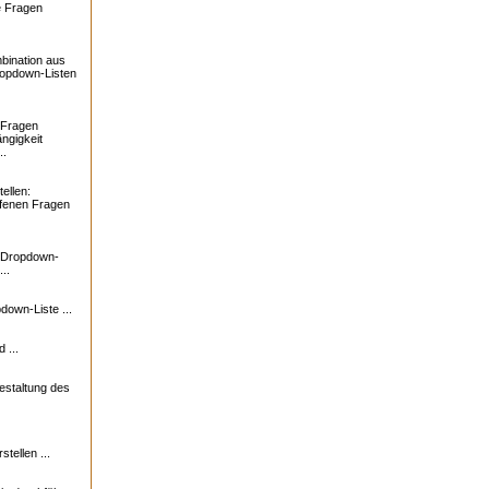
e Fragen
bination aus
ropdown-Listen
 Fragen
ngigkeit
..
ellen:
ffenen Fragen
: Dropdown-
..
down-Liste ...
 ...
estaltung des
tellen ...