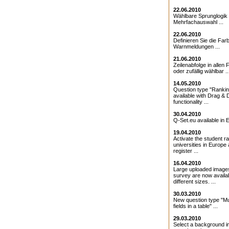
22.06.2010
Wählbare Sprunglogik 
Mehrfachauswahl ...
22.06.2010
Definieren Sie die Farb
Warnmeldungen ...
21.06.2010
Zeilenabfolge in allen 
oder zufällig wählbar ..
14.05.2010
Question type "Ranki
available with Drag & 
functionality ...
30.04.2010
Q-Set.eu available in E
19.04.2010
Activate the student ra
universities in Europe
register ...
16.04.2010
Large uploaded images
survey are now availab
different sizes. ...
30.03.2010
New question type "Mul
fields in a table" ...
29.03.2010
Select a background i