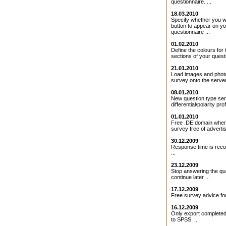
questionnaire. ...
18.03.2010
Specify whether you 
button to appear on y
questionnaire ...
01.02.2010
Define the colours for 
sections of your questi
21.01.2010
Load images and photo
survey onto the server 
08.01.2010
New question type se
differential/polarity profi
01.01.2010
Free .DE domain when
survey free of adverti
30.12.2009
Response time is rec
...
23.12.2009
Stop answering the qu
continue later ...
17.12.2009
Free survey advice for
16.12.2009
Only export completed
to SPSS. ...