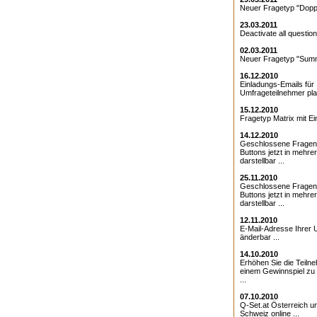
Neuer Fragetyp "Doppe
23.03.2011
Deactivate all question
02.03.2011
Neuer Fragetyp "Summ
16.12.2010
Einladungs-Emails für 
Umfrageteilnehmer pla
15.12.2010
Fragetyp Matrix mit Ei
14.12.2010
Geschlossene Fragen
Buttons jetzt in mehre
darstellbar ...
25.11.2010
Geschlossene Fragen 
Buttons jetzt in mehre
darstellbar ...
12.11.2010
E-Mail-Adresse Ihrer 
änderbar ...
14.10.2010
Erhöhen Sie die Teiln
einem Gewinnspiel zu
...
07.10.2010
Q-Set.at Österreich 
Schweiz online ...