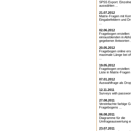
SPSS Export: Einzeln
auswählen ...
21.07.2012
Matrix-Fragen mit Kom
Eingabefeldern und D
...
02.06.2012
Fragebogen erstellen:
ein/ausblenden in Abhä
gegebener Antworten .
20.05.2012
Fragebogen online erst
maximale Länge bei o
...
19.05.2012
Fragebogen erstellen
Liste in Matrix-Fragen .
07.01.2012
Auswahlfrage als Drop
12.11.2011
Surveys with password
27.08.2011
Vereinfachte farbige G
Fragebogens ...
06.08.2011
Diagramme für die
Umfrageauswertung ers
23.07.2011