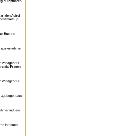
ig durchführen
arf den Aufruf
bestimmte Ip-
er Buttons
rageteilnehmer
.
-Vorlagen für
rential Fragen
-Vorlagen für
Fragebogen aus
ehmer lädt ein
ten in neuen