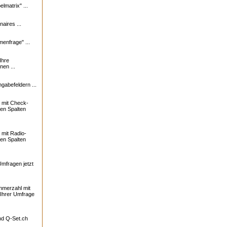
lmatrix" ...
naires ...
enfrage" ...
Ihre
nen ...
ngabefeldern ...
 mit Check-
ren Spalten
mit Radio-
ren Spalten
Umfragen jetzt
ehmerzahl mit
 Ihrer Umfrage
und
Q-Set.ch