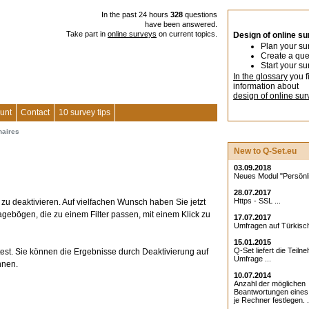
In the past 24 hours
328
questions
have been answered.
Take part in
online surveys
on current topics.
Design of online s
Plan your su
Create a que
Start your su
In the glossary
you f
information about
design of online sur
unt
Contact
10 survey tips
naires
New to Q-Set.eu
03.09.2018
Neues Modul "Persönlic
28.07.2017
Https - SSL ...
zu deaktivieren. Auf vielfachen Wunsch haben Sie jetzt
agebögen, die zu einem Filter passen, mit einem Klick zu
17.07.2017
Umfragen auf Türkisch
15.01.2015
Q-Set liefert die Teiln
etest. Sie können die Ergebnisse durch Deaktivierung auf
Umfrage ...
nnen.
10.07.2014
Anzahl der möglichen
Beantwortungen eine
je Rechner festlegen. .