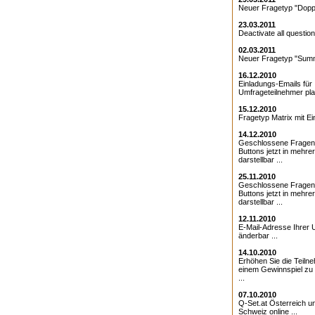
Neuer Fragetyp "Doppe
23.03.2011
Deactivate all question
02.03.2011
Neuer Fragetyp "Summ
16.12.2010
Einladungs-Emails für 
Umfrageteilnehmer pla
15.12.2010
Fragetyp Matrix mit Ei
14.12.2010
Geschlossene Fragen
Buttons jetzt in mehre
darstellbar ...
25.11.2010
Geschlossene Fragen 
Buttons jetzt in mehre
darstellbar ...
12.11.2010
E-Mail-Adresse Ihrer 
änderbar ...
14.10.2010
Erhöhen Sie die Teiln
einem Gewinnspiel zu
...
07.10.2010
Q-Set.at Österreich 
Schweiz online ...