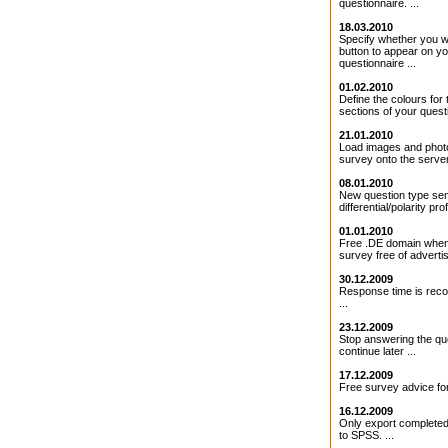
questionnaire. ...
18.03.2010
Specify whether you 
button to appear on y
questionnaire ...
01.02.2010
Define the colours for 
sections of your questi
21.01.2010
Load images and photo
survey onto the server 
08.01.2010
New question type se
differential/polarity profi
01.01.2010
Free .DE domain when
survey free of adverti
30.12.2009
Response time is rec
...
23.12.2009
Stop answering the qu
continue later ...
17.12.2009
Free survey advice for
16.12.2009
Only export completed
to SPSS. ...