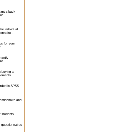
want a back
our
the individual
onnaire ...
s for your
...
mantic
le ...
 buying a
sements ...
orded in SPSS
estionnaire and
 students. ...
 questionnaires