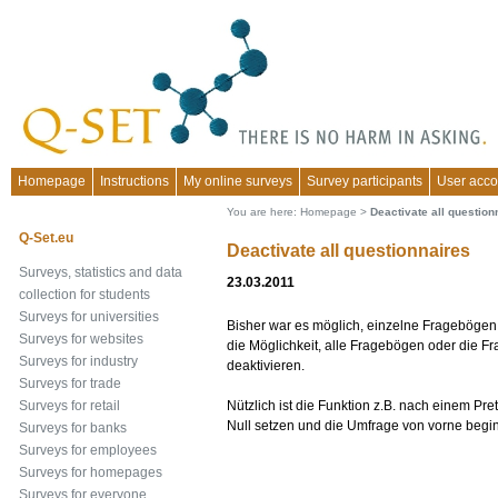
Homepage
Instructions
My online surveys
Survey participants
User acco
You are here:
Homepage
>
Deactivate all question
Q-Set.eu
Deactivate all questionnaires
Surveys, statistics and data
23.03.2011
collection for students
Surveys for universities
Bisher war es möglich, einzelne Fragebögen 
Surveys for websites
die Möglichkeit, alle Fragebögen oder die Fr
Surveys for industry
deaktivieren.
Surveys for trade
Nützlich ist die Funktion z.B. nach einem Pr
Surveys for retail
Null setzen und die Umfrage von vorne begi
Surveys for banks
Surveys for employees
Surveys for homepages
Surveys for everyone