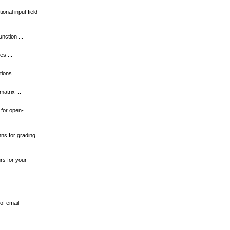
ional input field
..
unction ...
s ...
ions ...
matrix ...
s for open-
mns for grading
urs for your
..
of email