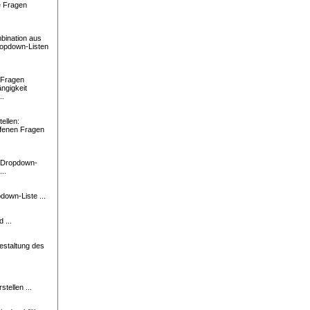
e Fragen
bination aus
ropdown-Listen
 Fragen
ngigkeit
..
ellen:
ffenen Fragen
: Dropdown-
..
down-Liste ...
 ...
estaltung des
tellen ...