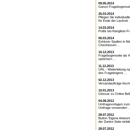
09.05.2014
Ganze Fragebogenseite
26.03.2014
Pflegen Sie individuell
für Ende der Laufzeit. .
14.03.2014
Präfix bei Rangliste-Fr
06.03.2014
Exklusiv-Spalten in Ma
Checkboxen ...
16.12.2013
Fragebogenseite als Ht
speichern ...
11.12.2013
URL - Weiterleitung 
des Fragebogens ...
02.12.2013
Versandaufträge lösche
10.01.2013
Glossar zu Online Bef
04.08.2012
Umfragevorlagen zum E
Umfrage verwenden ..
28.07.2012
Button 'Eigene Antwort
der Danke-Seite einble
28.07.2012