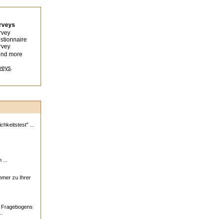
urveys
rvey
stionnaire
rvey
ind more
veys
.
hkeitstest" ...
 ...
ehmer zu Ihrer
s Fragebogens
..