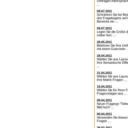
Umfragen mehrsprach
...
09.07.2011
Schränken Sie bei Bed
des Fragebogens auf 
Bereiche ein. ...
09.07.2011
Legen Sie die Größe d
selber fest. ...
28.05.2011
Belohnen Sie Ihre Umf
mit einem Gutschein ..
28.04.2011
Wählen Sie aus Layout
Ihre Semantische Diffe
...
21.04.2011
Wählen Sie aus Layout
Ihre Matrix-Fragen ...
16.04.2011
Wählen Sie für Ihren 
Fragevorlagen aus ...
09.04.2011
Neuer Fragetyp "Teiln
Bild hoch" ...
06.04.2011
Verwenden Sie Antwor
Fragen ...
29.03.2011