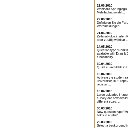
22.06.2010
Wählbare Sprunglogik 
Mehrfachauswahl ...
22.06.2010
Definieren Sie die Farb
Warnmeldungen ...
21.06.2010
Zeilenabfolge in allen 
oder zufällig wählbar ..
14.05.2010
Question type "Ranki
available with Drag & 
functionality ...
30.04.2010
Q-Set.eu available in E
19.04.2010
Activate the student ra
universities in Europe
register ...
16.04.2010
Large uploaded images
survey are now availab
different sizes. ...
30.03.2010
New question type "Mul
fields in a table" ...
29.03.2010
Select a background i