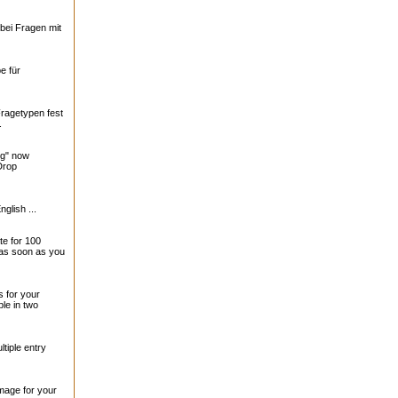
bei Fragen mit
e für
Fragetypen fest
.
ng" now
Drop
nglish ...
te for 100
 as soon as you
 for your
le in two
tiple entry
mage for your