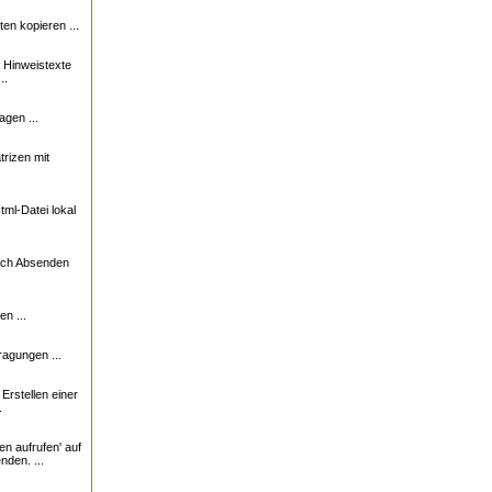
n kopieren ...
e Hinweistexte
..
agen ...
trizen mit
ml-Datei lokal
nach Absenden
n ...
ragungen ...
rstellen einer
.
en aufrufen' auf
nden. ...