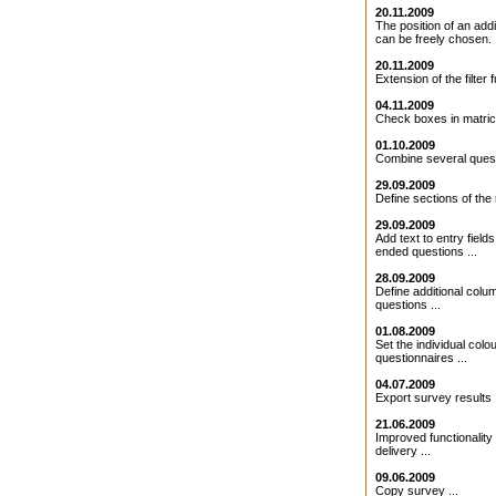
20.11.2009
The position of an addit
can be freely chosen. .
20.11.2009
Extension of the filter f
04.11.2009
Check boxes in matrice
01.10.2009
Combine several quest
29.09.2009
Define sections of the 
29.09.2009
Add text to entry field
ended questions ...
28.09.2009
Define additional colu
questions ...
01.08.2009
Set the individual colo
questionnaires ...
04.07.2009
Export survey results .
21.06.2009
Improved functionality 
delivery ...
09.06.2009
Copy survey ...