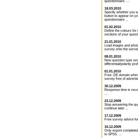
questionnaire. ...
18.03.2010
Specify whether you 
button to appear on y
questionnaire ...
01.02.2010
Define the colours for 
sections of your questi
21.01.2010
Load images and photo
survey onto the server 
08.01.2010
New question type se
differential/polarity profi
01.01.2010
Free .DE domain when
survey free of adverti
30.12.2009
Response time is rec
...
23.12.2009
Stop answering the qu
continue later ...
17.12.2009
Free survey advice for
16.12.2009
Only export completed
to SPSS. ...