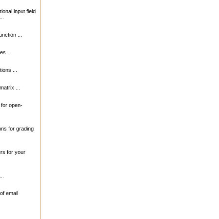
ional input field
..
unction ...
s ...
ions ...
matrix ...
s for open-
mns for grading
urs for your
..
of email