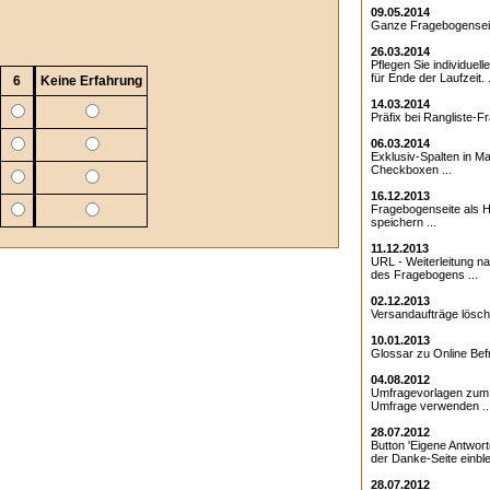
09.05.2014
Ganze Fragebogenseite
26.03.2014
Pflegen Sie individuell
für Ende der Laufzeit. .
6
Keine Erfahrung
14.03.2014
Präfix bei Rangliste-Fr
06.03.2014
Exklusiv-Spalten in Ma
Checkboxen ...
16.12.2013
Fragebogenseite als Ht
speichern ...
11.12.2013
URL - Weiterleitung 
des Fragebogens ...
02.12.2013
Versandaufträge lösche
10.01.2013
Glossar zu Online Bef
04.08.2012
Umfragevorlagen zum E
Umfrage verwenden ..
28.07.2012
Button 'Eigene Antwort
der Danke-Seite einble
28.07.2012