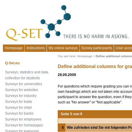
Homepage
Instructions
My online surveys
Survey participants
User acco
You are here:
Homepage
>
Define additional column
Q-Set.eu
Define additional columns for gr
Surveys, statistics and data
28.09.2009
collection for students
Surveys for universities
For questions which require grading you can 
Surveys for websites
own headings which are not taken into account
Surveys for industry
participant to answer the question, even if the
Surveys for trade
such as "No answer" or "Not applicable".
Surveys for retail
Surveys for banks
Seite 5 von 9
Surveys for employees
Surveys for homepages
6
Wie zufrieden sind Sie mit folgenden 
Surveys for everyone