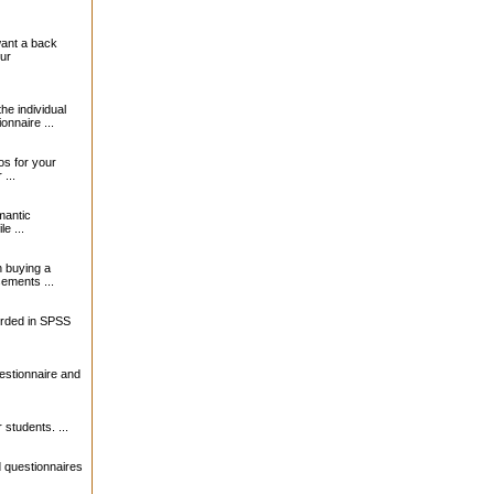
want a back
our
the individual
onnaire ...
s for your
...
mantic
le ...
 buying a
sements ...
orded in SPSS
estionnaire and
 students. ...
 questionnaires