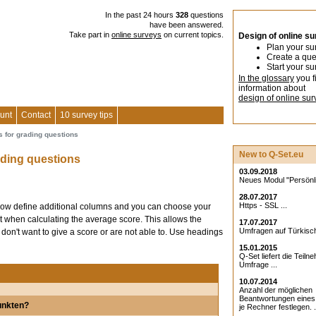
In the past 24 hours
328
questions
have been answered.
Take part in
online surveys
on current topics.
Design of online s
Plan your su
Create a que
Start your su
In the glossary
you f
information about
design of online sur
unt
Contact
10 survey tips
s for grading questions
New to Q-Set.eu
ading questions
03.09.2018
Neues Modul "Persönlic
28.07.2017
Https - SSL ...
now define additional columns and you can choose your
 when calculating the average score. This allows the
17.07.2017
Umfragen auf Türkisch
y don't want to give a score or are not able to. Use headings
15.01.2015
Q-Set liefert die Teiln
Umfrage ...
10.07.2014
Anzahl der möglichen
Beantwortungen eine
Punkten?
je Rechner festlegen. .