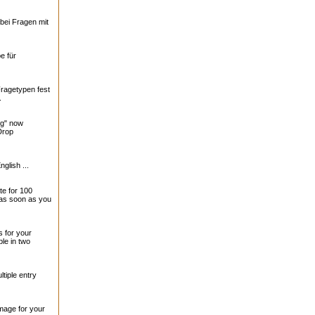
bei Fragen mit
e für
Fragetypen fest
.
ng" now
Drop
nglish ...
te for 100
 as soon as you
 for your
le in two
tiple entry
mage for your