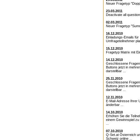
Neuer Fragetyp "Doppe
23.03.2011
Deactivate all question
02.03.2011
Neuer Fragetyp "Summ
16.12.2010
Einladungs-Emails für 
Umfrageteilnehmer pla
15.12.2010
Fragetyp Matrix mit Ei
14.12.2010
Geschlossene Fragen
Buttons jetzt in mehre
darstellbar ...
25.11.2010
Geschlossene Fragen 
Buttons jetzt in mehre
darstellbar ...
12.11.2010
E-Mail-Adresse Ihrer 
änderbar ...
14.10.2010
Erhöhen Sie die Teiln
einem Gewinnspiel zu
...
07.10.2010
Q-Set.at Österreich 
Schweiz online ...