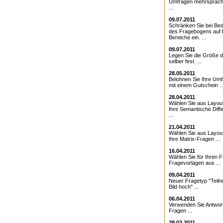
Umfragen mehrsprach
...
09.07.2011
Schränken Sie bei Bed
des Fragebogens auf 
Bereiche ein. ...
09.07.2011
Legen Sie die Größe d
selber fest. ...
28.05.2011
Belohnen Sie Ihre Umf
mit einem Gutschein ..
28.04.2011
Wählen Sie aus Layout
Ihre Semantische Diffe
...
21.04.2011
Wählen Sie aus Layout
Ihre Matrix-Fragen ...
16.04.2011
Wählen Sie für Ihren 
Fragevorlagen aus ...
09.04.2011
Neuer Fragetyp "Teiln
Bild hoch" ...
06.04.2011
Verwenden Sie Antwor
Fragen ...
29.03.2011