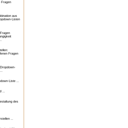
e Fragen
bination aus
ropdown-Listen
 Fragen
ngigkeit
..
ellen:
ffenen Fragen
: Dropdown-
..
down-Liste ...
 ...
estaltung des
tellen ...