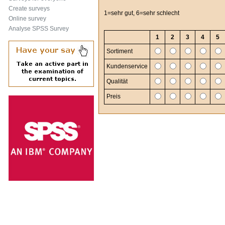
Create surveys
1=sehr gut, 6=sehr schlecht
Online survey
Analyse SPSS Survey
1
2
3
4
5
Sortiment
Kundenservice
Qualität
Preis