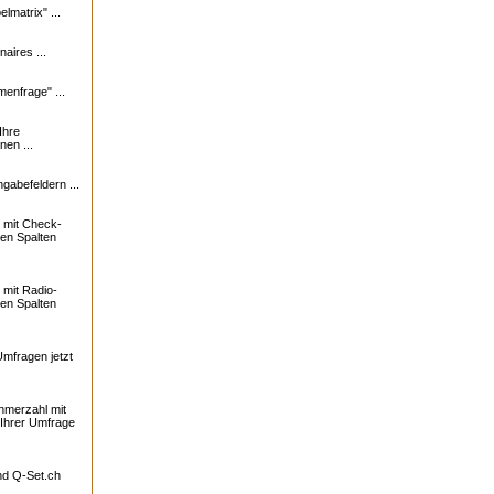
lmatrix" ...
naires ...
enfrage" ...
Ihre
nen ...
ngabefeldern ...
 mit Check-
ren Spalten
mit Radio-
ren Spalten
Umfragen jetzt
ehmerzahl mit
 Ihrer Umfrage
und
Q-Set.ch