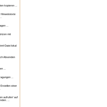
n kopieren ...
e Hinweistexte
..
agen ...
trizen mit
ml-Datei lokal
nach Absenden
n ...
ragungen ...
rstellen einer
.
en aufrufen' auf
nden. ...