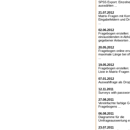
SPSS Export: Einzeln
auswählen ...
21.07.2012
Matrix-Fragen mit Kom
Eingabefeldern und D
...
02.06.2012
Fragebogen erstellen:
ein/ausblenden in Abhä
gegebener Antworten .
20.05.2012
Fragebogen online erst
maximale Länge bei o
...
19.05.2012
Fragebogen erstellen
Liste in Matrix-Fragen .
07.01.2012
Auswahlfrage als Drop
12.11.2011
Surveys with password
27.08.2011
Vereinfachte farbige G
Fragebogens ...
06.08.2011
Diagramme für die
Umfrageauswertung ers
23.07.2011