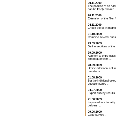
20.11.2009
The position of an addit
can be freely chosen. .
20.11.2009
Extension of the filter f
04.11.2009
Check boxes in matrice
01.10.2009
Combine several quest
29.09.2009
Define sections of the 
29.09.2009
Add text to entry field
ended questions ...
28.09.2009
Define additional colu
questions ...
01.08.2009
Set the individual colo
questionnaires ...
04.07.2009
Export survey results .
21.06.2009
Improved functionality 
delivery ...
09.06.2009
Copy survey ...