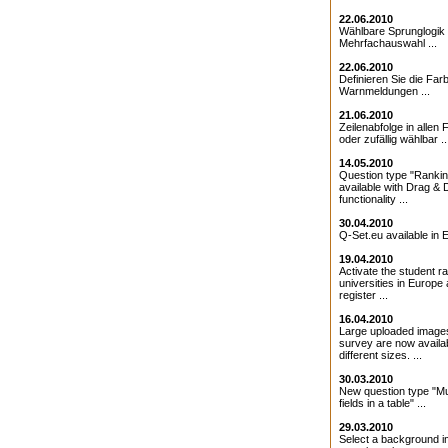
22.06.2010
Wählbare Sprunglogik 
Mehrfachauswahl ...
22.06.2010
Definieren Sie die Farb
Warnmeldungen ...
21.06.2010
Zeilenabfolge in allen 
oder zufällig wählbar ..
14.05.2010
Question type "Ranki
available with Drag & 
functionality ...
30.04.2010
Q-Set.eu available in E
19.04.2010
Activate the student ra
universities in Europe
register ...
16.04.2010
Large uploaded images
survey are now availab
different sizes. ...
30.03.2010
New question type "Mul
fields in a table" ...
29.03.2010
Select a background i