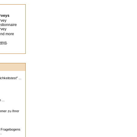
urveys
rvey
stionnaire
rvey
ind more
veys
.
hkeitstest" ...
 ...
ehmer zu Ihrer
s Fragebogens
..