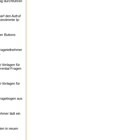
ig durchführen
arf den Aufruf
bestimmte Ip-
er Buttons
rageteilnehmer
.
-Vorlagen für
rential Fragen
-Vorlagen für
Fragebogen aus
ehmer lädt ein
ten in neuen