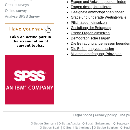
Fragen und Antwortoptionen finden
Create surveys
Fragen richtig formulieren
Online survey
Geeignete Antwortoptionen finden
Analyse SPSS Survey
Grade und ungerade Wertintervalle
Pflichtfragen einsetzen
Gestaltung der Befragung
Offene Fragen einsetzen
Demographische Fragen
Die Befragung angemessen beende
Die Befragung vorab testen
Mitarbeiterbefragung: Prinzipien
Legal notice
|
Privacy policy
|
The pr
|
|
|
Q-Set.de Germany
Q-Set.at Austria
Q-Set.ch Switzerland
Q-Set.co.uk
|
|
|
Q-Set.es Spain
Q-Set.nl Netherlands
Q-Set.be Belgium
Q-Set.l