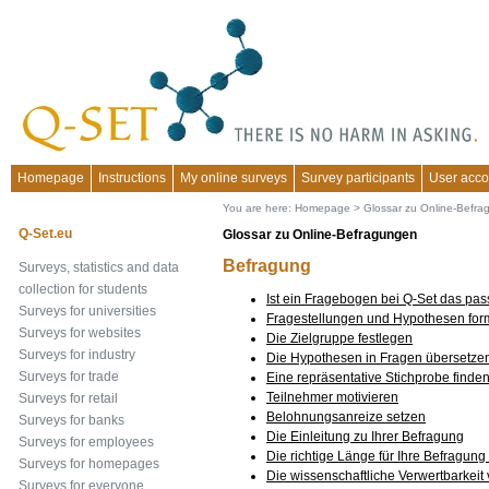
Homepage
Instructions
My online surveys
Survey participants
User acco
You are here:
Homepage
>
Glossar zu Online-Befr
Q-Set.eu
Glossar zu Online-Befragungen
Befragung
Surveys, statistics and data
collection for students
Ist ein Fragebogen bei Q-Set das pa
Surveys for universities
Fragestellungen und Hypothesen form
Surveys for websites
Die Zielgruppe festlegen
Surveys for industry
Die Hypothesen in Fragen übersetze
Surveys for trade
Eine repräsentative Stichprobe finde
Teilnehmer motivieren
Surveys for retail
Belohnungsanreize setzen
Surveys for banks
Die Einleitung zu Ihrer Befragung
Surveys for employees
Die richtige Länge für Ihre Befragung
Surveys for homepages
Die wissenschaftliche Verwertbarkeit
Surveys for everyone