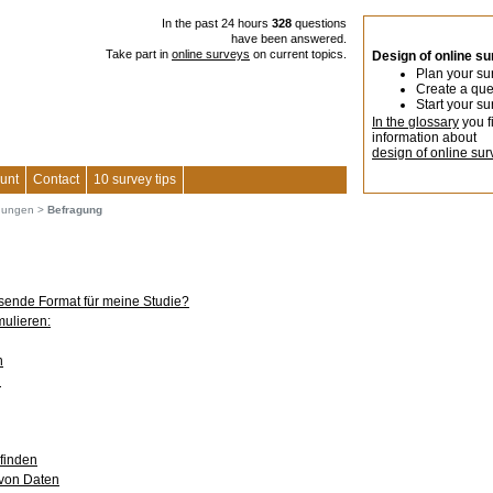
In the past 24 hours
328
questions
have been answered.
Take part in
online surveys
on current topics.
Design of online s
Plan your su
Create a que
Start your su
In the glossary
you f
information about
design of online sur
unt
Contact
10 survey tips
agungen
>
Befragung
ssende Format für meine Studie?
ulieren:
n
n
 finden
 von Daten