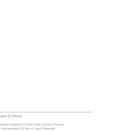
n
oject Q-Set.eu
|
|
 United Kingdom
Q-Set.it Italy
Q-Set.fr France
|
i Liechtenstein
Q-Set.cz Czech Republic