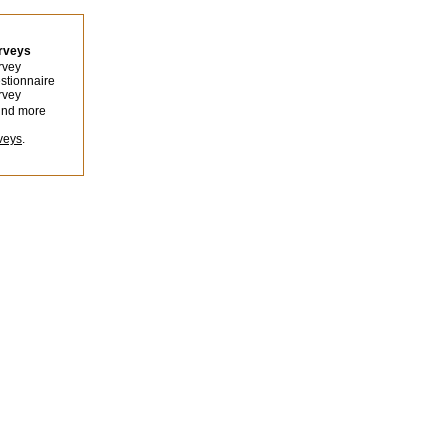
urveys
rvey
stionnaire
rvey
ind more
veys
.