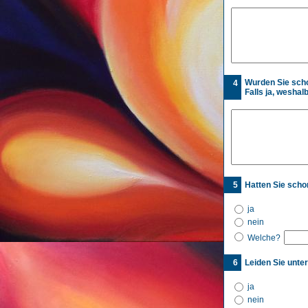
Wurden Sie scho
4
Falls ja, weshal
5
Hatten Sie scho
ja
nein
Welche?
6
Leiden Sie unt
ja
nein