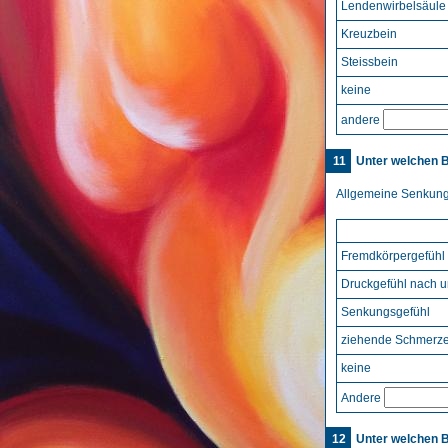
Lendenwirbelsäule
Kreuzbein
Steissbein
keine
andere
11
Unter welchen 
Allgemeine Senkun
Fremdkörpergefühl
Druckgefühl nach u
Senkungsgefühl
ziehende Schmerze
keine
Andere
12
Unter welchen 