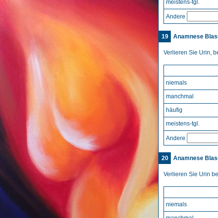
meistens-tgl.
Andere
19
Anamnese Blase
Verlieren Sie Urin, b
niemals
manchmal
häufig
meistens-tgl.
Andere
20
Anamnese Blase
Verlieren Sie Urin 
niemals