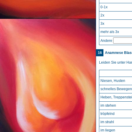
0-1x
2x
3x
mehr als 3x
Andere
16
Anamnese Blase
Leiden Sie unter Ha
Niesen, Husten
schnelles Bewegen
Heben, Treppenste
im stehen
tröpfelnd
im strahl
im liegen