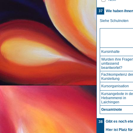
37
Wie haben ihnen
Siehe Schulnoten
Kursinhalte
Wurden ihre Frage
umfassend
beantwortet?
Fachkompetenz de
Kursleitung
Kursorganisation
Kursangebote in de
Hebammerei in
Laichingen
Gesamtnote
Gibt es noch et
38
Hier ist Platz f