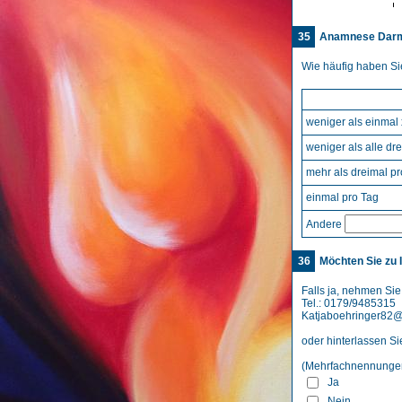
35
Anamnese Darm
Wie häufig haben S
weniger als einmal
weniger als alle dr
mehr als dreimal p
einmal pro Tag
Andere
36
Möchten Sie zu 
Falls ja, nehmen Sie 
Tel.: 0179/9485315
Katjaboehringer82
oder hinterlassen S
(Mehrfachnennungen
Ja
Nein