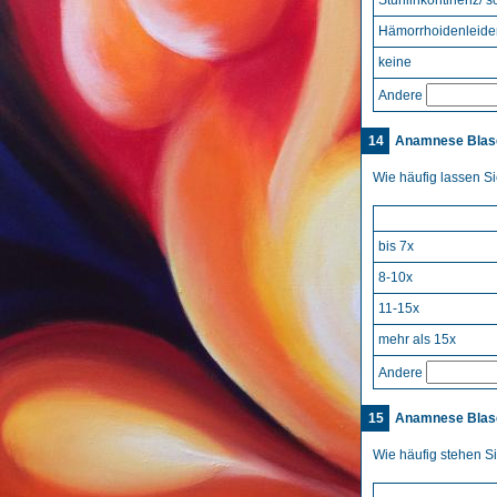
Stuhlinkontinenz/ 
Hämorrhoidenleide
keine
Andere
14
Anamnese Blase
Wie häufig lassen S
bis 7x
8-10x
11-15x
mehr als 15x
Andere
15
Anamnese Blase
Wie häufig stehen S