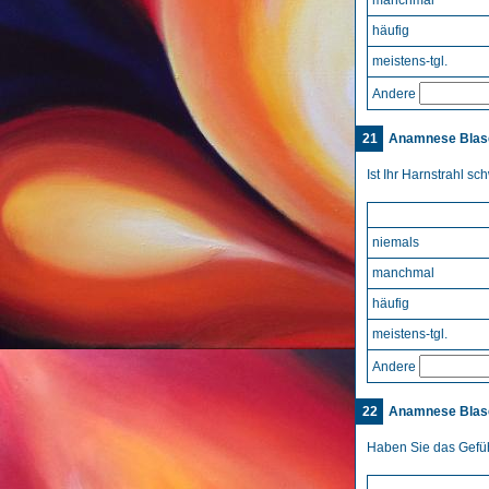
manchmal
häufig
meistens-tgl.
Andere
21
Anamnese Blase
Ist Ihr Harnstrahl s
niemals
manchmal
häufig
meistens-tgl.
Andere
22
Anamnese Blase
Haben Sie das Gefüh