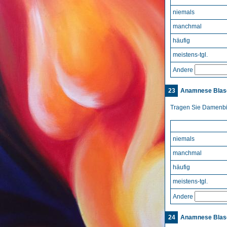
niemals
manchmal
häufig
meistens-tgl.
Andere
23
Anamnese Blase
Tragen Sie Damenbin
niemals
manchmal
häufig
meistens-tgl.
Andere
24
Anamnese Blase