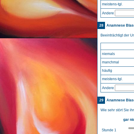
meistens-tgl.
Andere
28
Anamnese Blase
Beeinträchtigt der Ur
niemals
manchmal
häufig
meistens-tgl.
Andere
29
Anamnese Blase
Wie sehr stört Sie i
gar ni
Stunde 1