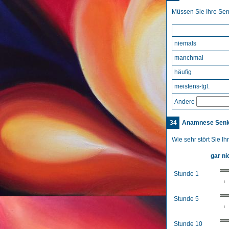
Müssen Sie Ihre Sen
niemals
manchmal
häufig
meistens-tgl.
Andere
34
Anamnese Sen
Wie sehr stört Sie 
gar ni
Stunde 1
Stunde 5
Stunde 10