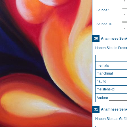
Stunde 5
Stunde 10
30
Anamnese Sen
Haben Sie ein Fremd
niemals
manchmal
häufig
meistens-tgl.
Andere
31
Anamnese Sen
Haben Sie das Gefüh