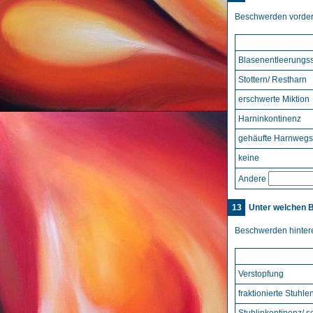
Beschwerden vorde
Blasenentleerungs
Stottern/ Restharn
erschwerte Miktion
Harninkontinenz
gehäufte Harnwegs
keine
Andere
13
Unter welchen 
Beschwerden hinter
Verstopfung
fraktionierte Stuhle