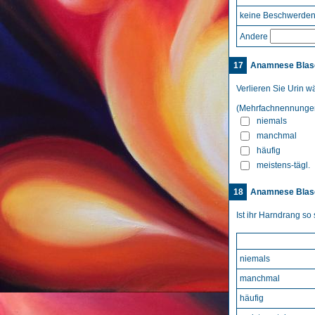
keine Beschwerde
Andere
17
Anamnese Blase
Verlieren Sie Urin 
(Mehrfachnennungen
niemals
manchmal
häufig
meistens-tägl.
18
Anamnese Blase
Ist ihr Harndrang so 
niemals
manchmal
häufig