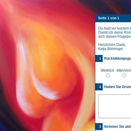
Seite 1 von 1
Du hast vor kurzem 
Damit ich deine Rüc
dich diesen Fragebo
Herzlichen Dank,
Katja Böhringer
1
Rückbildungsg
Weiblich
Männlic
2
Haben Sie Grund
3
Nehmen Sie akt