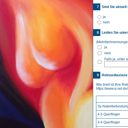
7
Sind Sie aktuell
ja
nein
8
Leiden Sie unt
(Mehrfachnennungen
ja
nein
Falls ja, unter
9
Rektusdiastase
Wie breit ist Ihre Re
https://www.q-set
Sy-Nabelbefundun
4-5 Querfinger
3-4 Querfinger